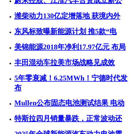
蔚来控股、江淮汽车合资成立新公
潍柴动力130亿定增落地 获境内外
东风标致曝新能源计划 推5款“电
美锦能源2018年净利17.97亿元 布局
丰田混动车拉美市场战略见成效
5年零衰减！6.25MWh！宁德时代发
布
Mullen公布固态电池测试结果 电动
特斯拉四月销量暴跌，正常波动还