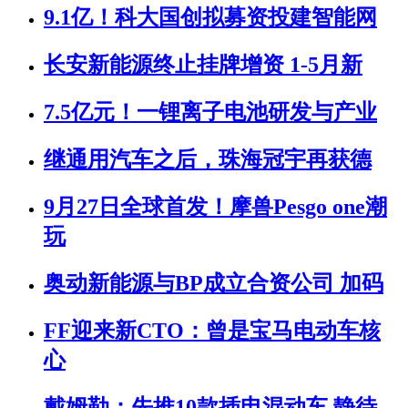
9.1亿！科大国创拟募资投建智能网
长安新能源终止挂牌增资 1-5月新
7.5亿元！一锂离子电池研发与产业
继通用汽车之后，珠海冠宇再获德
9月27日全球首发！摩兽Pesgo one潮
玩
奥动新能源与BP成立合资公司 加码
FF迎来新CTO：曾是宝马电动车核
心
戴姆勒：先推10款插电混动车 静待