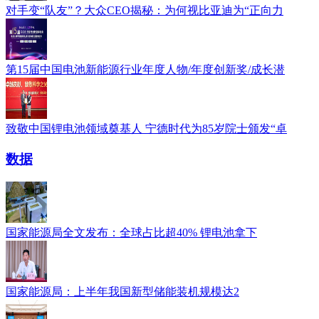
对手变“队友”？大众CEO揭秘：为何视比亚迪为“正向力
第15届中国电池新能源行业年度人物/年度创新奖/成长潜
致敬中国锂电池领域奠基人 宁德时代为85岁院士颁发“卓
数据
国家能源局全文发布：全球占比超40% 锂电池拿下
国家能源局：上半年我国新型储能装机规模达2