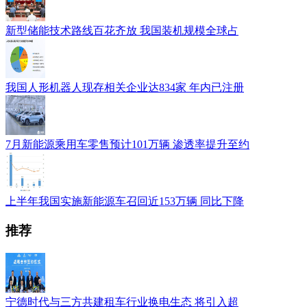
新型储能技术路线百花齐放 我国装机规模全球占
我国人形机器人现存相关企业达834家 年内已注册
7月新能源乘用车零售预计101万辆 渗透率提升至约
上半年我国实施新能源车召回近153万辆 同比下降
推荐
宁德时代与三方共建租车行业换电生态 将引入超