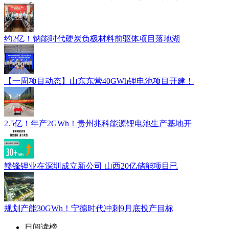
约2亿！钠能时代硬炭负极材料前驱体项目落地湖
【一周项目动态】山东东营40GWh锂电池项目开建！
2.5亿！年产2GWh！贵州兆科能源锂电池生产基地开
赣锋锂业在深圳成立新公司 山西20亿储能项目已
规划产能30GWh！宁德时代冲刺9月底投产目标
日阅读榜