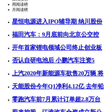
周阅读榜
月阅读榜
星恒电源进入IPO辅导期 纳川股份
福田汽车：9月底前向北京公交控
开年首家锂电领域公司终止创业板
否认自研电池后 小鹏汽车注资5
上汽2020年新能源车欲售20万辆 将
天能股份今年Q1净利4.12亿 去年铅
零跑汽车前7月累计订单超2.8万台