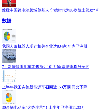
致敬中国锂电池领域奠基人 宁德时代为85岁院士颁发“卓
数据
我国人形机器人现存相关企业达834家 年内已注册
7月新能源乘用车零售预计101万辆 渗透率提升至约
上半年我国实施新能源车召回近153万辆 同比下降
30余辆电动车“火烧连营”！上半年已注册11.33万