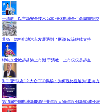
于清教：以主动安全技术为本 强化电池全生命周期管控
董扬：燃料电池汽车发展遇到了瓶颈 应该继续支持
锂电企业掀起赴港上市潮 于清教：上市仅仅是起点
对手变“队友”？大众CEO揭秘：为何视比亚迪为“正向力
第15届中国电池新能源行业年度人物/年度创新奖/成长潜