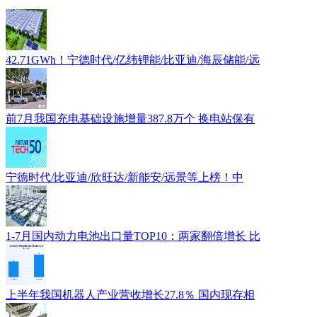
42.71GWh！宁德时代/亿纬锂能/比亚迪/海辰储能/远
前7月我国充电基础设施增量387.8万个 换电站保有
宁德时代/比亚迪/欣旺达/新能安/远景等上榜！中
1-7月国内动力电池出口量TOP10：两家翻倍增长 比
上半年我国机器人产业营收增长27.8％ 国内现存相