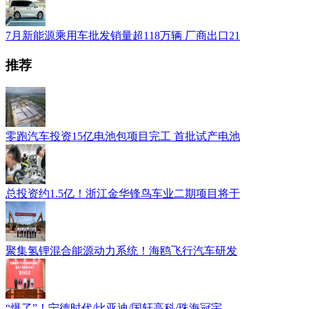
7月新能源乘用车批发销量超118万辆 厂商出口21
推荐
零跑汽车投资15亿电池包项目完工 首批试产电池
总投资约1.5亿！浙江金华锋鸟车业二期项目将于
聚集氢锂混合能源动力系统！海鸥飞行汽车研发
“爆了”！宁德时代/比亚迪/国轩高科/珠海冠宇