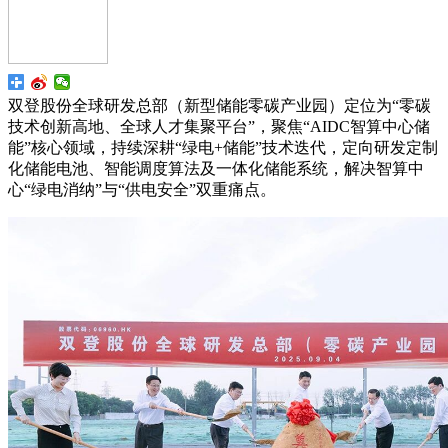
双登股份全球研发总部（新型储能零碳产业园）定位为“零碳
技术创新高地、全球人才集聚平台”，聚焦“AIDC智算中心储
能”核心领域，持续深耕“绿电+储能”技术迭代，定向研发定制
化储能电池、智能调度算法及一体化储能系统，解决智算中
心“绿电消纳”与“供电安全”双重痛点。