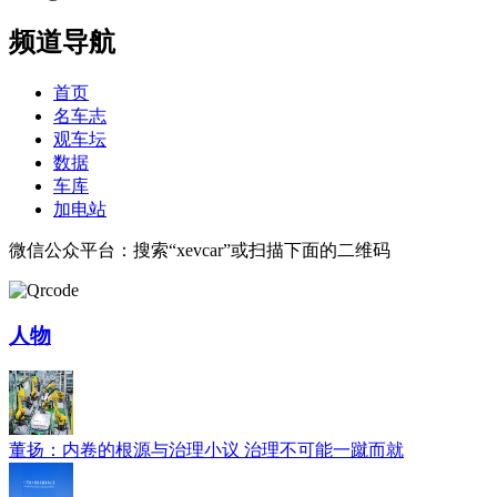
频道导航
首页
名车志
观车坛
数据
车库
加电站
微信公众平台：搜索“xevcar”或扫描下面的二维码
人物
董扬：内卷的根源与治理小议 治理不可能一蹴而就