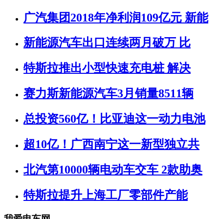
广汽集团2018年净利润109亿元 新能
新能源汽车出口连续两月破万 比
特斯拉推出小型快速充电桩 解决
赛力斯新能源汽车3月销量8511辆
总投资560亿！比亚迪这一动力电池
超10亿！广西南宁这一新型独立共
北汽第10000辆电动车交车 2款助奥
特斯拉提升上海工厂零部件产能
我爱电车网