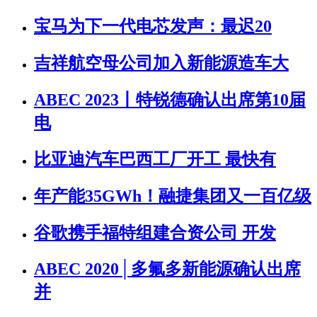
宝马为下一代电芯发声：最迟20
吉祥航空母公司加入新能源造车大
ABEC 2023丨特锐德确认出席第10届
电
比亚迪汽车巴西工厂开工 最快有
年产能35GWh！融捷集团又一百亿级
谷歌携手福特组建合资公司 开发
ABEC 2020│多氟多新能源确认出席
并