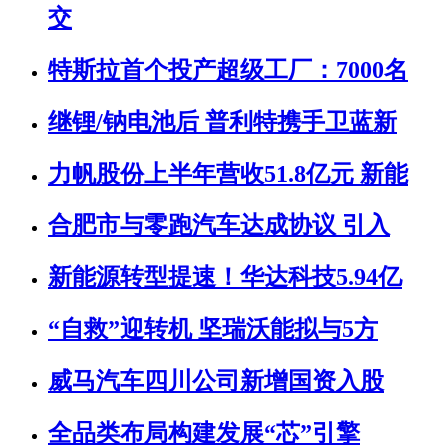
交
特斯拉首个投产超级工厂：7000名
继锂/钠电池后 普利特携手卫蓝新
力帆股份上半年营收51.8亿元 新能
合肥市与零跑汽车达成协议 引入
新能源转型提速！华达科技5.94亿
“自救”迎转机 坚瑞沃能拟与5方
威马汽车四川公司新增国资入股
全品类布局构建发展“芯”引擎