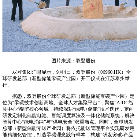
图片来源：双登股份
双登集团消息显示，9月4日，双登股份（06960.HK）全
球研发总部（新型储能零碳产业园）开工仪式在江苏泰州举
行。
据悉，双登股份全球研发总部（新型储能零碳产业园）定
位为“零碳技术创新高地、全球人才集聚平台”，聚焦“AIDC智
算中心储能”核心领域，持续深耕“绿电+储能”技术迭代，定向
研发定制化储能电池、智能调度算法及一体化储能系统，解决
智算中心“绿电消纳”与“供电安全”双重痛点。同时，全球研发
总部（新型储能零碳产业园）将依托能碳管理平台实现研发用
能精细化管控，打造零碳理念践行样本，构建“研发突破-产品