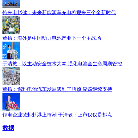
特来电赵健：未来新能源车充电将迎来三个全新时代
董扬：海外是中国动力电池产业下一个主战场
于清教：以主动安全技术为本 强化电池全生命周期管控
董扬：燃料电池汽车发展遇到了瓶颈 应该继续支持
锂电企业掀起赴港上市潮 于清教：上市仅仅是起点
数据