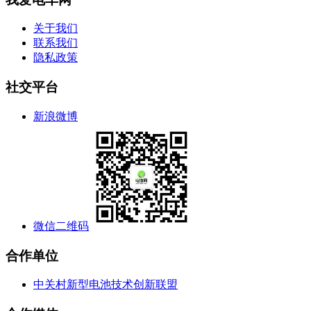
关于我们
联系我们
隐私政策
社交平台
新浪微博
微信二维码
合作单位
中关村新型电池技术创新联盟