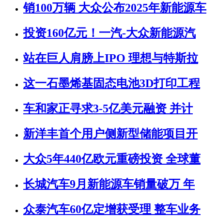
销100万辆 大众公布2025年新能源车
投资160亿元！一汽-大众新能源汽
站在巨人肩膀上IPO 理想与特斯拉
这一石墨烯基固态电池3D打印工程
车和家正寻求3-5亿美元融资 并计
新洋丰首个用户侧新型储能项目开
大众5年440亿欧元重磅投资 全球董
长城汽车9月新能源车销量破万 年
众泰汽车60亿定增获受理 整车业务