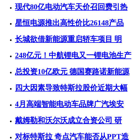
现代80亿电动汽车天价召回费引热
星恒电源推出高性价比26148产品
长城欲借新能源重启轿车项目 明
248亿元！中航锂电又一锂电池生产
总投资10亿欧元 德国赛路诺新能源
四大因素导致特斯拉股价近期大幅
4月高端智能电动车品牌广汽埃安
戴姆勒和沃尔沃成立合资公司 研
对标特斯拉 奇点汽车能否从PPT造