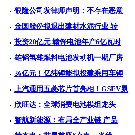
银隆公司发律师声明：不存在恶意
金圆股份拟退出建材水泥行业 转
投资20亿元 赣锋电池年产6亿瓦时
雄韬氢雄燃料电池发动机一期厂房
36亿元！亿纬锂能拟投建乘用车锂
上汽通用五菱芯片首亮相！GSEV累
欣旺达：全球消费电池模组龙头
智航新能源：布局全产业链 产品