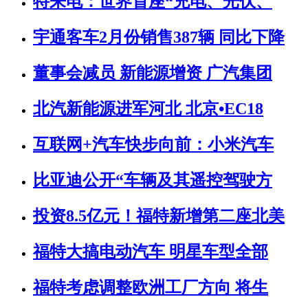
特来电：世界首座“充电、光伏、
宇通客车2月份销售387辆 同比下降
董事会减员 新能源增资 广汽集团
北汽新能源进军河北 北京•EC18
互联网+汽车快步向前：小米汽车
比亚迪公开“车辆及其遥控驾驶方
投资8.5亿元！福特新增第二座北美
福特大搞电动汽车 明星车型全部
福特考虑调整欧洲工厂方向 将生