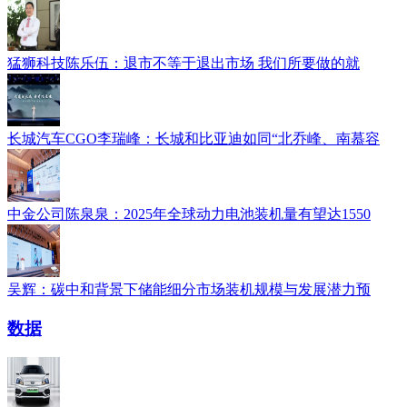
猛狮科技陈乐伍：退市不等于退出市场 我们所要做的就
长城汽车CGO李瑞峰：长城和比亚迪如同“北乔峰、南慕容
中金公司陈泉泉：2025年全球动力电池装机量有望达1550
吴辉：碳中和背景下储能细分市场装机规模与发展潜力预
数据