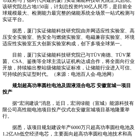
市政府与宁德时代共建的厦门实证储能科技研究院正式启动。
该研究院总占地150亩，计划总投资约30亿人民币，是目前全
球规模最大、检测能力最完整的储能系统全场景一站式检测与
实证平台。
据悉，厦门实证储能科技研究院由并网适应性实验室、高
压安全实验室、热安全与燃烧实验室、电磁兼容实验室、环境
适应性实验室五大创新实验室构成，创下多项全球第一。
目前，厦门实证储能科技研究院已与TÜV南德、TÜV莱
茵、CSA、鉴衡等全球主流认证机构达成合作，将全面向行业
开放，持续输出整站级储能实证标准，让储能行业进入可信、
可持续的实证型时代。（来源：电池百人会-电池网）
规划超高功率圆柱电池及固液混合电芯 安徽宣城一项目
投产
据“宏润建设”消息，近日，宏润绿能（宣城）能源科技有
限公司高性能电池项目投产仪式在安徽宣城项目基地隆重举
行。
据悉，该项目规划建设年产6000万只超高功率圆柱电池及
1.2亿Ah低空经济电芯，主要面向超高功率圆柱电池技术和高