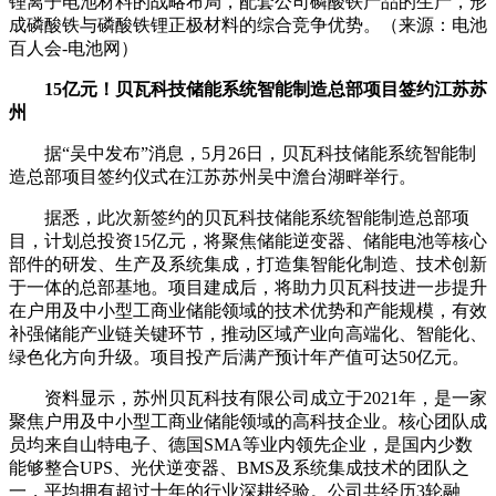
锂离子电池材料的战略布局，配套公司磷酸铁产品的生产，形
成磷酸铁与磷酸铁锂正极材料的综合竞争优势。（来源：电池
百人会-电池网）
15亿元！贝瓦科技储能系统智能制造总部项目签约江苏苏
州
据“吴中发布”消息，5月26日，贝瓦科技储能系统智能制
造总部项目签约仪式在江苏苏州吴中澹台湖畔举行。
据悉，此次新签约的贝瓦科技储能系统智能制造总部项
目，计划总投资15亿元，将聚焦储能逆变器、储能电池等核心
部件的研发、生产及系统集成，打造集智能化制造、技术创新
于一体的总部基地。项目建成后，将助力贝瓦科技进一步提升
在户用及中小型工商业储能领域的技术优势和产能规模，有效
补强储能产业链关键环节，推动区域产业向高端化、智能化、
绿色化方向升级。项目投产后满产预计年产值可达50亿元。
资料显示，苏州贝瓦科技有限公司成立于2021年，是一家
聚焦户用及中小型工商业储能领域的高科技企业。核心团队成
员均来自山特电子、德国SMA等业内领先企业，是国内少数
能够整合UPS、光伏逆变器、BMS及系统集成技术的团队之
一，平均拥有超过十年的行业深耕经验。公司共经历3轮融