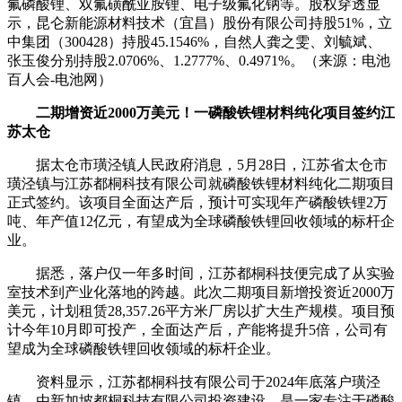
氟磷酸锂、双氟磺酰亚胺锂、电子级氟化钠等。股权穿透显
示，昆仑新能源材料技术（宜昌）股份有限公司持股51%，立
中集团（300428）持股45.1546%，自然人龚之雯、刘毓斌、
张玉俊分别持股2.0706%、1.2777%、0.4971%。（来源：电池
百人会-电池网）
二期增资近2000万美元！一磷酸铁锂材料纯化项目签约江
苏太仓
据太仓市璜泾镇人民政府消息，5月28日，江苏省太仓市
璜泾镇与江苏都桐科技有限公司就磷酸铁锂材料纯化二期项目
正式签约。该项目全面达产后，预计可实现年产磷酸铁锂2万
吨、年产值12亿元，有望成为全球磷酸铁锂回收领域的标杆企
业。
据悉，落户仅一年多时间，江苏都桐科技便完成了从实验
室技术到产业化落地的跨越。此次二期项目新增投资近2000万
美元，计划租赁28,357.26平方米厂房以扩大生产规模。项目预
计今年10月即可投产，全面达产后，产能将提升5倍，公司有
望成为全球磷酸铁锂回收领域的标杆企业。
资料显示，江苏都桐科技有限公司于2024年底落户璜泾
镇，由新加坡都桐科技有限公司投资建设，是一家专注于磷酸