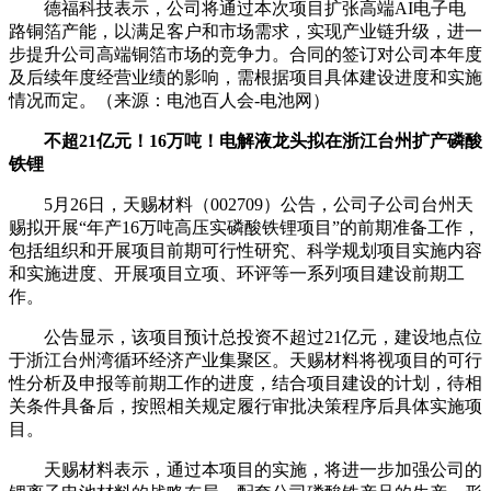
德福科技表示，公司将通过本次项目扩张高端AI电子电
路铜箔产能，以满足客户和市场需求，实现产业链升级，进一
步提升公司高端铜箔市场的竞争力。合同的签订对公司本年度
及后续年度经营业绩的影响，需根据项目具体建设进度和实施
情况而定。（来源：电池百人会-电池网）
不超21亿元！16万吨！电解液龙头拟在浙江台州扩产磷酸
铁锂
5月26日，天赐材料（002709）公告，公司子公司台州天
赐拟开展“年产16万吨高压实磷酸铁锂项目”的前期准备工作，
包括组织和开展项目前期可行性研究、科学规划项目实施内容
和实施进度、开展项目立项、环评等一系列项目建设前期工
作。
公告显示，该项目预计总投资不超过21亿元，建设地点位
于浙江台州湾循环经济产业集聚区。天赐材料将视项目的可行
性分析及申报等前期工作的进度，结合项目建设的计划，待相
关条件具备后，按照相关规定履行审批决策程序后具体实施项
目。
天赐材料表示，通过本项目的实施，将进一步加强公司的