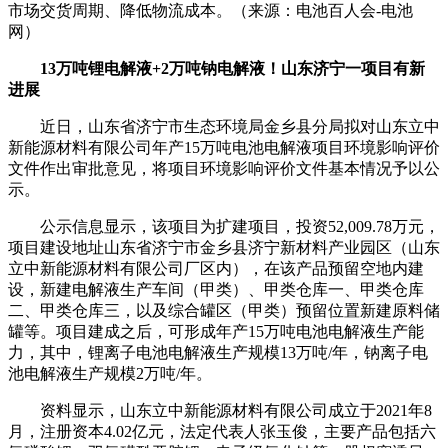
市场交货周期、降低物流成本。（来源：电池百人会-电池
网）
13万吨锂电解液+2万吨钠电解液！山东济宁一项目有新
进展
近日，山东省济宁市生态环境局金乡县分局拟对山东立中
新能源材料有限公司年产15万吨电池电解液项目环境影响评价
文件作出审批意见，将项目环境影响评价文件基本情况予以公
示。
公示信息显示，该项目为扩建项目，投资52,009.78万元，
项目建设地址山东省济宁市金乡县济宁新材料产业园区（山东
立中新能源材料有限公司厂区内），在该产品预留空地内建
设，新建电解液生产车间（甲类）、甲类仓库一、甲类仓库
二、甲类仓库三，以及综合罐区（甲类）预留位置新建原料储
罐等。项目建成之后，可形成年产15万吨电池电解液生产能
力，其中，锂离子电池电解液生产规模13万吨/年，钠离子电
池电解液生产规模2万吨/年。
资料显示，山东立中新能源材料有限公司成立于2021年8
月，注册资本4.02亿元，法定代表人张玉俊，主要产品包括六