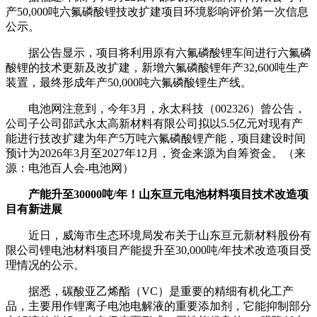
产50,000吨六氟磷酸锂技改扩建项目环境影响评价第一次信息
公示。
据公告显示，项目将利用原有六氟磷酸锂车间进行六氟磷
酸锂的技术更新及改扩建，新增六氟磷酸锂年产32,600吨生产
装置，最终形成年产50,000吨六氟磷酸锂生产线。
电池网注意到，今年3月，永太科技（002326）曾公告，
公司子公司邵武永太高新材料有限公司拟以5.5亿元对现有产
能进行技改扩建为年产5万吨六氟磷酸锂产能，项目建设时间
预计为2026年3月至2027年12月，资金来源为自筹资金。（来
源：电池百人会-电池网）
产能升至30000吨/年！山东亘元电池材料项目技术改造项
目有新进展
近日，威海市生态环境局发布关于山东亘元新材料股份有
限公司锂电池材料项目产能提升至30,000吨/年技术改造项目受
理情况的公示。
据悉，碳酸亚乙烯酯（VC）是重要的精细有机化工产
品，主要用作锂离子电池电解液的重要添加剂，它能抑制部分