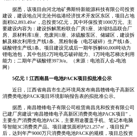
据悉，该项目由河北地矿弗斯特新能源科技有限公司投资
建设，建设地点河北沧州临港经济技术开发区东区，项目占地
面积62,893.49㎡，总投资5亿元，其中环保投资1000万元。主
要建设内容为：建设拆解黑粉联合厂房1座、浓缩结晶联合厂
房、原材料库1座、危废间1座、浓硫酸泵区、储罐区，建设拆
解及梯次利用生产线1条、黑粉制备（电芯破碎）生产线1条、
碳酸锂生产线1条。项目建设完成后一期年拆解60,000吨动力
锂电池包，其中包括2万吨电芯破碎能力、1万吨电芯梯次利用
能力；二期年产碳酸锂3973t/a。（来源：电池百人会-电池
网）
5亿元！江西南昌一电池PACK项目拟批准公示
近日，江西省南昌市生态环境局发布南昌赣锋电子高新区
消费类电池PACK项目环境影响报告表的拟批准公示。
据悉，南昌赣锋电子有限公司租赁南昌兆和投资有限公司
已建厂房建设“南昌赣锋电子高新区消费类电池PACK项目”，
主要生产消费类电池PACK，主要用途覆盖手机、笔记本电脑
等智能3C消费类产品。项目建筑面积约21,257㎡，项目投产
后，达到年产9000万只消费类电池PACK的规模，项目总投资