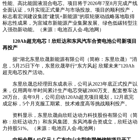
性能、高比能固液混合电芯。项目将于2026年7至8月完成产线
全面认证，9月实现正式量产与市场投放。项目的顺利投产，
标志着宏润建设集团“建筑+新能源”的双轮驱动战略落地取得
标志性成果，为宣城市新能源产业集聚发展、绿色低碳转型注
入强劲新动能。（来源：电池百人会-电池网）
120Ah超充电芯！欣旺达和东风汽车合资电池公司新项目
再投产
据“湖北东昱欣晟新能源有限公司（简称：东昱欣晟）”消
息，5月25日下午，东昱欣晟举行“东方风起 欣耀未来”120Ah
超充电芯投产活动。
东昱欣晟总经理田东成表示，公司从2023年底正式投产以
来，仅用两年半时间累计生产电芯突破2800万支、配套整车达
28万台。去年9月，公司启动120Ah超充项目规划，12月底完
成定标，5个月克服工期紧、技术难度高等挑战顺利投产。
资料显示，东昱欣晟由欣旺达动力科技股份有限公司（简
称：欣旺达动力）和东风集团、东风鸿泰合资成立，欣旺达动
力持股51%。（来源：电池百人会-电池网）
中标金额4.45亿元！广东中山大型电网侧储能项目开工