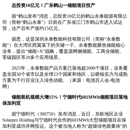
总投资10亿元！‌广东鹤山一储能项目投产
据“鹤山发布”消息，‌总投资10亿元的鹤山永泰能源有限公
司（简称“鹤山永泰”）日前在广东省江门市鹤山市进入试运
营，达产后年产值约15亿元。
据悉，这是深圳永泰数能科技有限公司（简称“永泰数
能”）在大湾区西翼落下的关键一子。永泰数能聚焦储能核心
业务，提出“储能+X”战略，覆盖源网侧储能、工商业储能、
零碳园区等20多个应用场景。
2025年，永泰数能产品方案已落地超2000个项目，业务覆
盖全国30个省市以及全球23个国家和地区，以硬核实力与成熟
方案为千行百业注入绿色动能。（来源：电池百人会-电池
网）
储能装机规模大增15%！宁德时代601MWh储能项目落地
保加利亚
据宁德时代（300750）发布消息，近日，东欧地区企业
Solarpro Holding与宁德时代合作的601MWh大型储能项目在保
加利亚成功并网投运。这个被当地人称为“超级绿色能量块”的