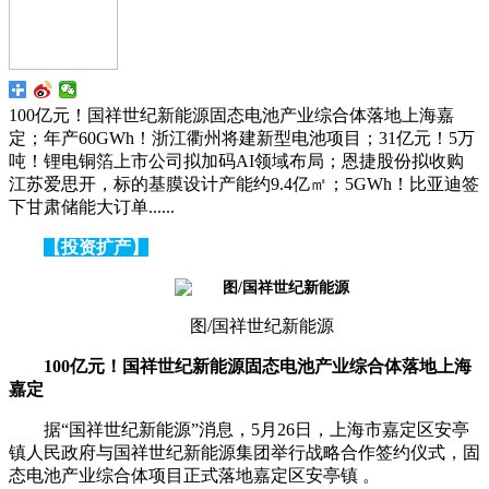
100亿元！国祥世纪新能源固态电池产业综合体落地上海嘉
定；年产60GWh！浙江衢州将建新型电池项目；31亿元！5万
吨！锂电铜箔上市公司拟加码AI领域布局；恩捷股份拟收购
江苏爱思开，标的基膜设计产能约9.4亿㎡；5GWh！比亚迪签
下甘肃储能大订单......
【投资扩产】
图/国祥世纪新能源
100亿元！国祥世纪新能源固态电池产业综合体落地上海
嘉定
据“国祥世纪新能源”消息，5月26日，上海市嘉定区安亭
镇人民政府与国祥世纪新能源集团举行战略合作签约仪式，固
态电池产业综合体项目正式落地嘉定区安亭镇 。