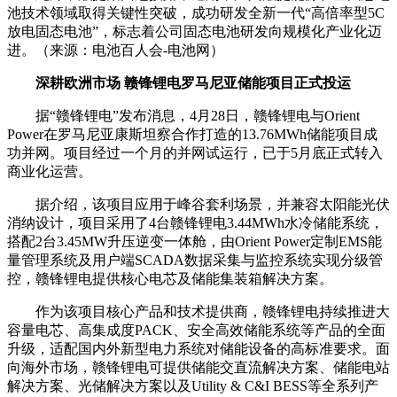
池技术领域取得关键性突破，成功研发全新一代“高倍率型5C
放电固态电池”，标志着公司固态电池研发向规模化产业化迈
进。（来源：电池百人会-电池网）
深耕欧洲市场 赣锋锂电罗马尼亚储能项目正式投运
据“赣锋锂电”发布消息，4月28日，赣锋锂电与Orient
Power在罗马尼亚康斯坦察合作打造的13.76MWh储能项目成
功并网。项目经过一个月的并网试运行，已于5月底正式转入
商业化运营。
据介绍，该项目应用于峰谷套利场景，并兼容太阳能光伏
消纳设计，项目采用了4台赣锋锂电3.44MWh水冷储能系统，
搭配2台3.45MW升压逆变一体舱，由Orient Power定制EMS能
量管理系统及用户端SCADA数据采集与监控系统实现分级管
控，赣锋锂电提供核心电芯及储能集装箱解决方案。
作为该项目核心产品和技术提供商，赣锋锂电持续推进大
容量电芯、高集成度PACK、安全高效储能系统等产品的全面
升级，适配国内外新型电力系统对储能设备的高标准要求。面
向海外市场，赣锋锂电可提供储能交直流解决方案、储能电站
解决方案、光储解决方案以及Utility & C&I BESS等全系列产