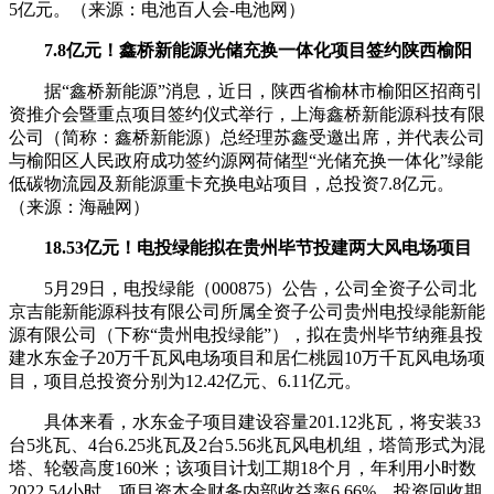
5亿元。（来源：电池百人会-电池网）
7.8亿元！鑫桥新能源光储充换一体化项目签约陕西榆阳
据“鑫桥新能源”消息，近日，陕西省榆林市榆阳区招商引
资推介会暨重点项目签约仪式举行，上海鑫桥新能源科技有限
公司（简称：鑫桥新能源）总经理苏鑫受邀出席，并代表公司
与榆阳区人民政府成功签约源网荷储型“光储充换一体化”绿能
低碳物流园及新能源重卡充换电站项目，总投资7.8亿元。
（来源：海融网）
18.53亿元！电投绿能拟在贵州毕节投建两大风电场项目
5月29日，电投绿能（000875）公告，公司全资子公司北
京吉能新能源科技有限公司所属全资子公司贵州电投绿能新能
源有限公司（下称“贵州电投绿能”），拟在贵州毕节纳雍县投
建水东金子20万千瓦风电场项目和居仁桃园10万千瓦风电场项
目，项目总投资分别为12.42亿元、6.11亿元。
具体来看，水东金子项目建设容量201.12兆瓦，将安装33
台5兆瓦、4台6.25兆瓦及2台5.56兆瓦风电机组，塔筒形式为混
塔、轮毂高度160米；该项目计划工期18个月，年利用小时数
2022.54小时，项目资本金财务内部收益率6.66%，投资回收期