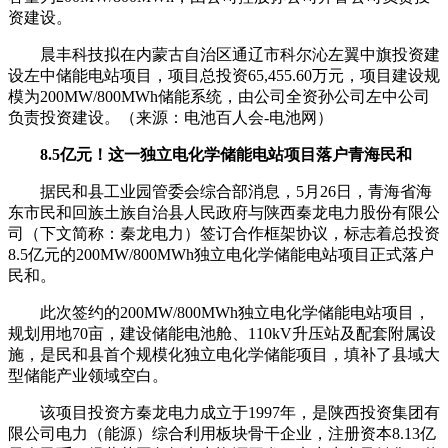
资建设。
晨丰科技拟在内蒙古自治区通辽市科尔沁左翼中旗投资建
设左中储能电站项目，项目总投资65,455.60万元，项目建设规
模为200MW/800MWh储能系统，由公司全资孙公司左中公司
负责投资建设。（来源：电池百人会-电池网）
8.5亿元！这一独立电化学储能电站项目落户青海民和
据民和县工业园管委会综合部消息，5月26日，青海省海
东市民和回族土族自治县人民政府与陕西秦龙电力股份有限公
司（下文简称：秦龙电力）签订合作框架协议，标志着总投资
8.5亿元的200MW/800MWh独立电化学储能电站项目正式落户
民和。
此次签约的200MW/800MWh独立电化学储能电站项目，
规划用地70亩，建设储能电池舱、110kV升压站及配套附属设
施，是民和县首个规模化独立电化学储能项目，填补了县域大
型储能产业领域空白。
该项目投资方秦龙电力成立于1997年，是陕西投资集团有
限公司电力（能源）综合利用板块骨干企业，注册资本8.13亿