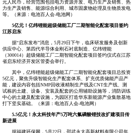
元人民币，经营范围包括电力资源开发、电力生产及销售、热
力生产及销售、能源综合利用、城市固废物处理及生物质发电
等。（来源：电池百人会-电池网）
5亿元！亿纬锂能超级储能工厂二期智能化配套项目签约
江苏启东
据“启东发布”消息，5月29日下午，临床研发服务及创新
供应中心、第四代半导体金刚石衬底制造、亿纬锂能
（300014）超级储能工厂二期智能化配套项目签约仪式在江苏
省启东经济开发区管委会举行。
其中，亿纬锂能超级储能工厂二期智能化配套项目总投资
5亿元，聚焦升级智能化生产配套体系、扩充优质储能产品产
能，建设内容包括NMP回收液精制生产线及CNT生产线、测
试栋的土建、设备、安装及配套的公用辅助设施等，消防训练
中心的土建及配套设施，为园区打造华东新能源产业集散基地
打下坚实基础。（来源：电池百人会-电池网）
5.5亿元！永太科技年产5万吨六氟磷酸锂技改扩建项目传
新进展
据福建环保网，5月22日，邵武永太高新材料有限公司年