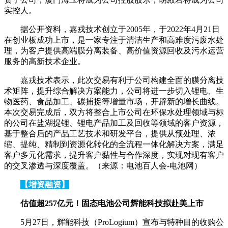
实控人。
据公开资料，嘉戎技术创立于2005年，于2022年4月21日
在创业板成功上市，是一家专注于清洁生产和高难度污废水处
理，为客户提供高端膜分离装备、高价值资源回收及污水运营
服务的高新技术企业。
嘉戎技术表示，此次交易有利于公司构建全面的膜分离技
术矩阵，提升综合解决方案能力，公司将进一步切入锂电、生
物医药、食品加工、碳捕捉等增量市场，开辟新的增长曲线。
本次交易完成后，双方将整合上市公司在环保水处理领域与标
的公司在盐湖提锂、锂电产品加工及回收等领域的客户资源，
基于整合后的产品工艺技术和研发平台，提供从预处理、浓
缩、提纯、精制到资源化转化的全流程一体化解决方案，满足
客户多元化需求，提升客户黏性与合作深度，实现对现有客户
的交叉渗透与深度覆盖。（来源：电池百人会-电池网）
【增资融资】
估值超257亿元！固态电池公司辉能科技拟赴美上市
5月27日，辉能科技（ProLogium）宣布与特种目的收购公