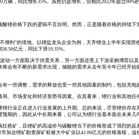
900万辆，同比增长35%。虽然仍是增长，但相比2022年超过90
碳酸锂价格下跌的逻辑不言自明。然而，正是随着价格的持续下
增利”的境地。以锂盐龙头企业为例，天齐锂业上半年实现营收248.
58.50亿元，同比下滑19.35%。
格波动一方面取决于供需关系，另一方面还受上下游采购博弈以及
来将会有不断的新需求出现，储能的需求从去年至今年已经开始
会有一些调整，需求的释放也受一些其他因素的制约，包括充电
格局、市场变化和经济形势等因素。在其看来，锂行业和其他任
球锂行业正在进入行业发展的上升期。总的来说，尽管锂价存在
理预期的，因此从中长期来看，公司认为锂行业基本面在未来几
疯狂抢矿，且锂矿的高溢价与碳酸锂当下的价格形成了强烈的反
康市加达锂矿勘查探矿权被大中矿业以42.06亿元的价格落槌，溢价