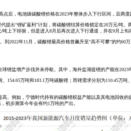
高点后，电池级碳酸锂价格在2023年整体步入下行区间，且两度跌
时代提出“锂矿返利”计划，将碳酸锂结算价格锁定在20万元/吨
元/吨上下徘徊，但是进入8月后再次进入下行通道，并在9月上旬再
。到2022年11月，碳酸锂最高价格曾飙升至“高不可攀”的约60
球锂盐增产步伐并未停歇。其中，海外盐湖提锂的产能在2023
吨、154.65万吨和183.1万吨碳酸锂；而锂需求分别为110.45万吨
高。例如，宁德时代持有的碳酸锂权益产能以及其电池回收的提锂能
高，初步测算今年会有约1万吨的产出。