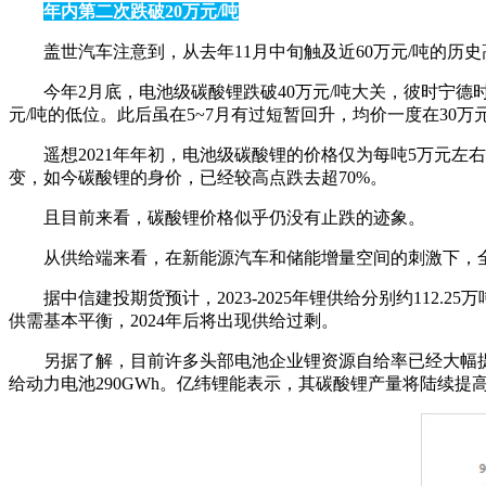
年内第二次跌破20万元/吨
盖世汽车注意到，从去年11月中旬触及近60万元/吨的历史
今年2月底，电池级碳酸锂跌破40万元/吨大关，彼时宁德
元/吨的低位。此后虽在5~7月有过短暂回升，均价一度在30万
遥想2021年年初，电池级碳酸锂的价格仅为每吨5万元左右
变，如今碳酸锂的身价，已经较高点跌去超70%。
且目前来看，碳酸锂价格似乎仍没有止跌的迹象。
从供给端来看，在新能源汽车和储能增量空间的刺激下，全
据中信建投期货预计，2023-2025年锂供给分别约112.25万
供需基本平衡，2024年后将出现供给过剩。
另据了解，目前许多头部电池企业锂资源自给率已经大幅提
给动力电池290GWh。亿纬锂能表示，其碳酸锂产量将陆续提