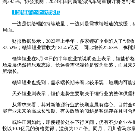
到29.5%。协会预测，2023年国内新能源汽车销量预计将达到
上游锂矿企业业绩承压
一边是供给端的持续放量，一边则是需求端增速的放缓，
局面。
财报数据显示，2023年上半年，多家锂矿企业陷入了“增收不
37.52%；赣锋锂业营收为181.45亿元，同比增长25.63%，净利润
赣锋锂业在8月30日的半年度业绩说明会上表示，锂盐价
场发展仍然持乐观态度。长远看需求端还是较为旺盛，而且未
所增长。
赣锋锂业也提到，需求端长期来看比较乐观，短期内可能
天齐锂业则表示，锂价走势主要取决于锂行业的整体供需
从需求来看，其对新能源行业的长期发展有信心。目前全
能产业未来的高成长预期、有关政策的倾斜是客观存在且可合
或许正因如此，即便锂价处在下行区间，仍有不少企业在
投以10.1亿元的价格竞得，溢价为1771倍。同月，四川省马尔