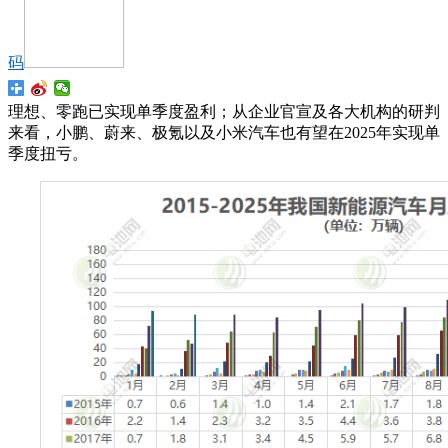
码
理想、零跑已实现单季度盈利；从企业官宣及各大机构的研判
来看，小鹏、蔚来、极氪以及小米汽车也有望在2025年实现单
季度扭亏。