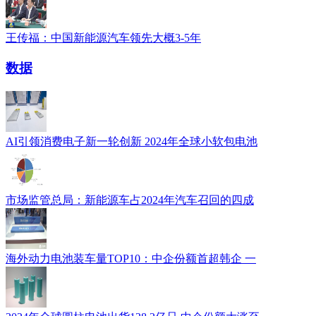
王传福：中国新能源汽车领先大概3-5年
数据
AI引领消费电子新一轮创新 2024年全球小软包电池
市场监管总局：新能源车占2024年汽车召回的四成
海外动力电池装车量TOP10：中企份额首超韩企 一