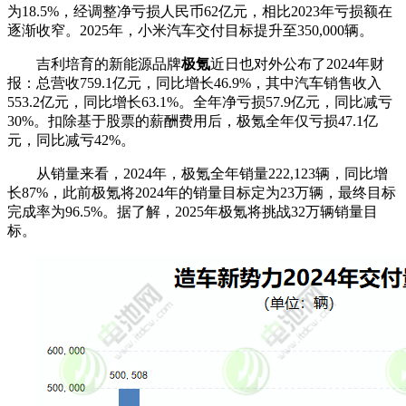
为18.5%，经调整净亏损人民币62亿元，相比2023年亏损额在
逐渐收窄。2025年，小米汽车交付目标提升至350,000辆。
吉利培育的新能源品牌
极氪
近日也对外公布了2024年财
报：总营收759.1亿元，同比增长46.9%，其中汽车销售收入
553.2亿元，同比增长63.1%。全年净亏损57.9亿元，同比减亏
30%。扣除基于股票的薪酬费用后，极氪全年仅亏损47.1亿
元，同比减亏42%。
从销量来看，2024年，极氪全年销量222,123辆，同比增
长87%，此前极氪将2024年的销量目标定为23万辆，最终目标
完成率为96.5%。据了解，2025年极氪将挑战32万辆销量目
标。