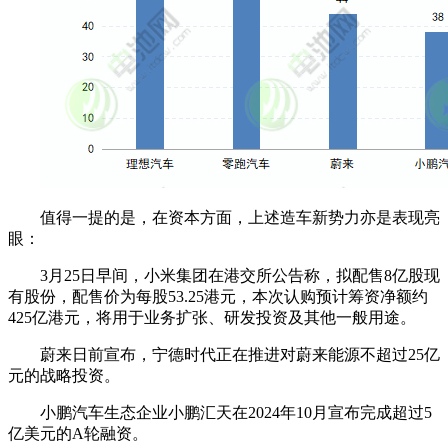
值得一提的是，在资本方面，上述造车新势力亦是表现亮
眼：
3月25日早间，小米集团在港交所公告称，拟配售8亿股现
有股份，配售价为每股53.25港元，本次认购预计筹资净额约
425亿港元，将用于业务扩张、研发投资及其他一般用途。
蔚来日前宣布，宁德时代正在推进对蔚来能源不超过25亿
元的战略投资。
小鹏汽车生态企业小鹏汇天在2024年10月宣布完成超过5
亿美元的A轮融资。