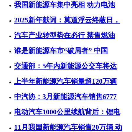
我国新能源车集中亮相 动力电池
2025新年献词：莫道浮云终蔽日，
汽车产业转型势在必行 禁售燃油
谁是新能源车市“破局者” 中国
交通部：5年内新能源公交车将达
上半年新能源汽车销量超120万辆
中汽协：3月新能源汽车销售6777
电动汽车1000公里续航背后：锂电
11月我国新能源汽车销售20万辆 动