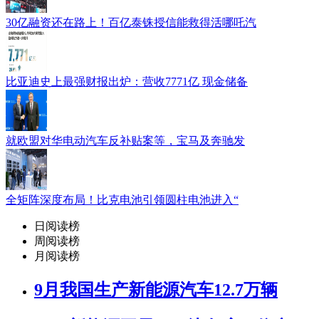
30亿融资还在路上！百亿泰铢授信能救得活哪吒汽
比亚迪史上最强财报出炉：营收7771亿 现金储备
就欧盟对华电动汽车反补贴案等，宝马及奔驰发
全矩阵深度布局！比克电池引领圆柱电池进入“
日阅读榜
周阅读榜
月阅读榜
9月我国生产新能源汽车12.7万辆