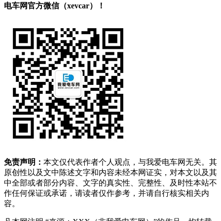
电车网官方微信（xevcar）！
免责声明：
本文仅代表作者个人观点，与我爱电车网无关。其
原创性以及文中陈述文字和内容未经本网证实，对本文以及其
中全部或者部分内容、文字的真实性、完整性、及时性本站不
作任何保证或承诺，请读者仅作参考，并请自行核实相关内
容。