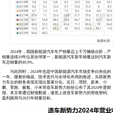
2024年，我国新能源汽车年产销量迈上千万辆级台阶，产
销量连续10年位居全球第一，新能源汽车新车销量达到汽车新
车总销量的40.9%。
与此同时，2024年也是中国新能源汽车市场竞争白热化的
一年。随着价格战、技术迭代与全球化布局的推进，头部新势
力车企的财务表现呈现出显著分化。近日，理想、蔚来、小
鹏、零跑、极氪、小米等造车新势力纷纷公布了其2024年度财
报。本文将通过财报数据，速览上述造车新势力的营收密码、
盈利困局与2025年销量目标。