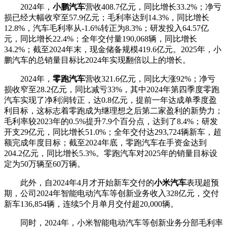
2024年，
小鹏汽车
营收408.7亿元，同比增长33.2%；净亏
损已经大幅收窄至57.9亿元；毛利率达到14.3%，同比增长
12.8%，汽车毛利率从-1.6%转正为8.3%；研发投入64.57亿
元，同比增长22.4%；全年交付量190,068辆，同比增长
34.2%；截至2024年末，现金储备规模419.6亿元。2025年，小
鹏汽车的总销量目标比2024年实现翻倍以上的增长。
2024年，
零跑汽车
营收321.6亿元，同比大涨92%；净亏
损收窄至28.2亿元，同比减亏33%，其中2024年第四季度零跑
汽车实现了净利润转正，达0.8亿元，提前一年达成单季度盈
利目标，这标志着零跑成为继理想之后第二家盈利的新势力；
毛利率较2023年的0.5%提升7.9个百分点，达到了8.4%；研发
开支29亿元，同比增长51.0%；全年交付达293,724辆新车，超
额完成年度目标；截至2024年底，零跑汽车在手资金达到
204.2亿元，同比增长5.3%。零跑汽车对2025年的销量目标设
定为50万辆至60万辆。
此外，自2024年4月才开始新车交付的
小米汽车
表现超预
期，公司2024年智能电动汽车等创新业务收入328亿元，交付
新车136,854辆，连续5个月单月交付超20,000辆。
同时，2024年，小米智能电动汽车等创新业务分部毛利率