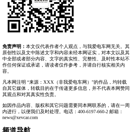
免责声明：
本文仅代表作者个人观点，与我爱电车网无关。其
原创性以及文中陈述文字和内容未经本网证实，对本文以及其
中全部或者部分内容、文字的真实性、完整性、及时性本站不
作任何保证或承诺，请读者仅作参考，并请自行核实相关内
容。
凡本网注明 “来源：XXX（非我爱电车网）”的作品，均转载
自其它媒体，转载目的在于传递更多信息，并不代表本网赞同
其观点和对其真实性负责。
如因作品内容、版权和其它问题需要同本网联系的，请在一周
内进行，以便我们及时处理。电话：400-6197-660-2 邮箱：
news@xevcar.com
频道导航