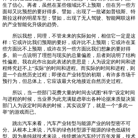
生了信心。再者，虽然在某些领域比不上预期，但在另一些方
面却又比预想的要好得多。譬如，出现了一批诸如普锐斯、特
斯拉这样的明星车型；譬如，出现了无人驾驶、智能网联这样
的产业智能化升级的趋势。
所以我想，同理，不管未来的实际如何，相信它一定是这
样：它或许比我们预期的要好，或许比不上预期；它或许在某
些方面比不上预期，或许在另一些方面比我们想象的要好得
多。前一点说明了理想与现实的总量偏差，后者则说明了结构
性偏差。我在此作出如此表述的意思是：人为设定的时间和进
程终究赶不上“实际”的时间和进程。而实际的时间和进程，则
是一个自然历史过程；即便在产业转型的初期，有许多市场干
预行为，但总体上，它应该最大化地接近自然历史过程。
所以，当一些部门花费大量的时间去试图“科学”设定时间
与进程的时候，当业界为此充满疑虑举出各种论据来质疑决策
部门人为设定时间表的时候，其实说穿了，就是一个“多此一
举”的游戏而已。
跳出汽车来看，汽车产业转型与能源产业的转型密不可
分。从根本上来说，汽车的绿色转型源于能源的绿色低碳转
型。因为单纯就技术来说，传统燃油汽车经过百年发展，技术