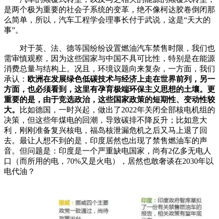
是两个极为重要的社会子系统的变革，绝不像柯达胶卷倒闭那
么简单，所以，汽车工程学会理事长付于武说，这是“天大的
事”。
对于英、法、德等国纷纷设置燃油汽车禁售时限，我们也
需审慎观察，因为这些国家与中国不具可比性，特别是在能源
消费总量与结构上。况且，环境议题向来复杂，一方面，我们
承认：
欧洲在发展绿色低碳技术与经济上走在世界前列，另一
方面，也必须看到，这里有孕育极端环保主义思想的土壤。更
重要的是，由于竞选政治，这些国家政策的短期性、变动性较
大。
比如德国，一时兴起，做出了2022年关闭全部核电机组的
决策，但这些年煤电的回潮，导致碳排不降反升；比如意大
利，刚刚准备复兴核电，福岛核泄漏危机之后又马上退了回
去。最让人想不到的是，印度居然也出现了禁售燃油车的声
音。但问题是：印度是一个严重缺电国家，尚有2亿多无电人
口（而所用的电，70%又是火电），居然也敢奢谈在2030年以
电代油？