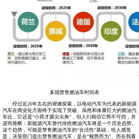
多国禁售燃油车时间表
经过近20年左右的艰难探索，以电动汽车为代表的新能源
汽车在商业化方面终于实现了突破。虽然和体量巨大的燃油汽
车比，它还是“小荷才露尖尖角”，但人们相信它势不可挡，并
进而推断：新能源汽车替代传统燃油汽车将是一个历史趋势。
这个趋势，可能是禁售燃油汽车的“合法性”基础，给人感觉
是，决策部门提出禁售燃油汽车，是在“顺势而为”。而在我看