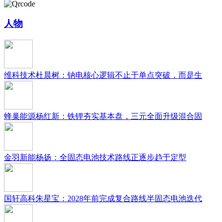
人物
维科技术杜晨树：钠电核心逻辑不止于单点突破，而是生
蜂巢能源杨红新：铁锂夯实基本盘，三元全面升级混合固
金羽新能杨扬：全固态电池技术路线正逐步趋于定型
国轩高科朱星宝：2028年前完成复合路线半固态电池迭代