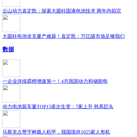
云山动力袁定凯：探索大圆柱固液电池技术 两年内拟完
大圆柱电池攻克量产难题！袁定凯：万亿级市场足够我们
数据
一企业连续霸榜增速第一！4月我国动力和储能电
动力电池装车量TOP15座次生变：7家上升 韩系巨头
马斯克点赞宇树载人机甲，我国现存1025家人形机