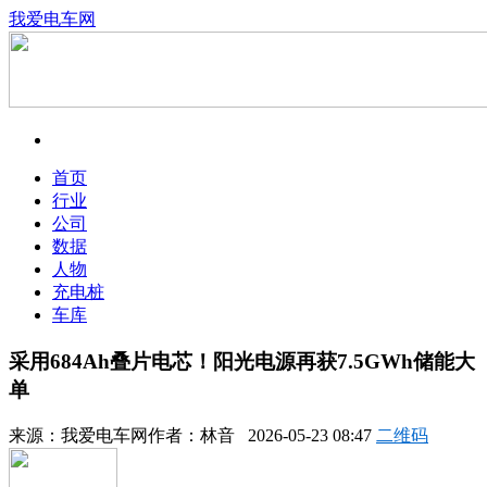
我爱电车网
首页
行业
公司
数据
人物
充电桩
车库
采用684Ah叠片电芯！阳光电源再获7.5GWh储能大
单
来源：
我爱电车网
作者：
林音
2026-05-23 08:47
二维码