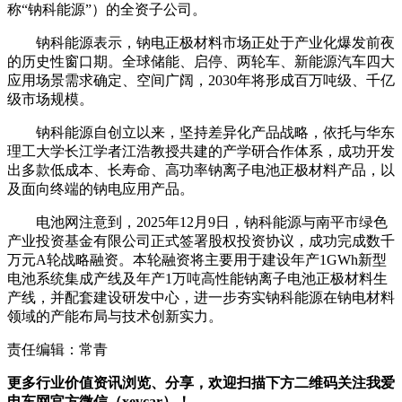
称“钠科能源”）的全资子公司。
钠科能源表示，钠电正极材料市场正处于产业化爆发前夜
的历史性窗口期。全球储能、启停、两轮车、新能源汽车四大
应用场景需求确定、空间广阔，2030年将形成百万吨级、千亿
级市场规模。
钠科能源自创立以来，坚持差异化产品战略，依托与华东
理工大学长江学者江浩教授共建的产学研合作体系，成功开发
出多款低成本、长寿命、高功率钠离子电池正极材料产品，以
及面向终端的钠电应用产品。
电池网注意到，2025年12月9日，钠科能源与南平市绿色
产业投资基金有限公司正式签署股权投资协议，成功完成数千
万元A轮战略融资。本轮融资将主要用于建设年产1GWh新型
电池系统集成产线及年产1万吨高性能钠离子电池正极材料生
产线，并配套建设研发中心，进一步夯实钠科能源在钠电材料
领域的产能布局与技术创新实力。
责任编辑：常青
更多行业价值资讯浏览、分享，欢迎扫描下方二维码关注我爱
电车网官方微信（xevcar）！