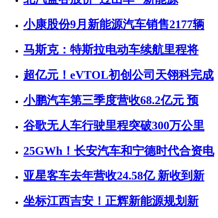
小康股份9月新能源汽车销售2177辆
马斯克：特斯拉电动车续航里程将
超亿元！eVTOL初创公司天翎科完成
小鹏汽车第三季度营收68.2亿元 预
谷歌无人车行驶里程突破300万公里
25GWh！长安汽车和宁德时代合资电
亚星客车去年营收24.58亿 新收到新
坐标江西吉安！正辉新能源规划新