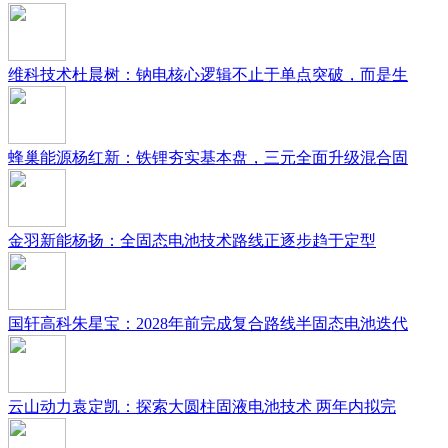
维科技术杜晨树：钠电核心逻辑不止于单点突破，而是生
蜂巢能源杨红新：铁锂夯实基本盘，三元全面升级混合固
金羽新能杨扬：全固态电池技术路线正逐步趋于定型
国轩高科朱星宝：2028年前完成复合路线半固态电池迭代
云山动力袁定凯：探索大圆柱固液电池技术 两年内拟完