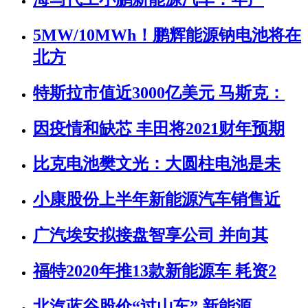
5MW/10MWh！鹏辉能源钠电池将在
北方
特斯拉市值近3000亿美元 马斯克：
因疫情和缺芯 丰田将2021财年预期
比克电池樊文光：大圆柱电池是未
小康股份上半年新能源汽车销售近
广汽埃安拟接盘智享公司 并向其
福特2020年推13款新能源车 耗资2
北汽蓝谷股价“过山车” 新能源