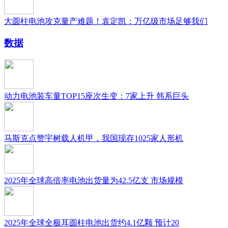
大圆柱电池攻克量产难题！袁定凯：万亿级市场足够我们
数据
动力电池装车量TOP15座次生变：7家上升 韩系巨头
马斯克点赞宇树载人机甲，我国现存1025家人形机
2025年全球高倍率电池出货量为42.5亿支 市场规模
2025年全球全极耳圆柱电池出货约4.1亿颗 预计20