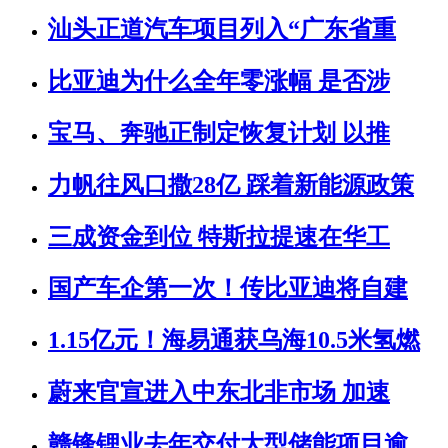
汕头正道汽车项目列入“广东省重
比亚迪为什么全年零涨幅 是否涉
宝马、奔驰正制定恢复计划 以推
力帆往风口撒28亿 踩着新能源政策
三成资金到位 特斯拉提速在华工
国产车企第一次！传比亚迪将自建
1.15亿元！海易通获乌海10.5米氢燃
蔚来官宣进入中东北非市场 加速
赣锋锂业去年交付大型储能项目逾