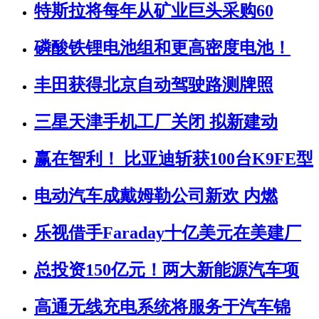
特斯拉将每年从矿业巨头采购60
磷酸铁锂电池组和更高密度电池！
丰田获得北京自动驾驶路测牌照
三星天津手机工厂关闭 拟新建动
赢在智利！ 比亚迪斩获100台K9FE型
电动汽车成戴姆勒公司新欢 内燃
乐视借手Faraday十亿美元在美建厂
总投资150亿元！两大新能源汽车项
高通无线充电系统将服务于汽车锦