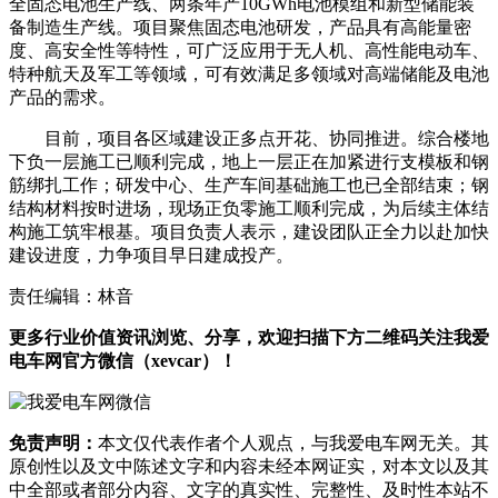
全固态电池生产线、两条年产10GWh电池模组和新型储能装
备制造生产线。项目聚焦固态电池研发，产品具有高能量密
度、高安全性等特性，可广泛应用于无人机、高性能电动车、
特种航天及军工等领域，可有效满足多领域对高端储能及电池
产品的需求。
目前，项目各区域建设正多点开花、协同推进。综合楼地
下负一层施工已顺利完成，地上一层正在加紧进行支模板和钢
筋绑扎工作；研发中心、生产车间基础施工也已全部结束；钢
结构材料按时进场，现场正负零施工顺利完成，为后续主体结
构施工筑牢根基。项目负责人表示，建设团队正全力以赴加快
建设进度，力争项目早日建成投产。
责任编辑：林音
更多行业价值资讯浏览、分享，欢迎扫描下方二维码关注我爱
电车网官方微信（xevcar）！
免责声明：
本文仅代表作者个人观点，与我爱电车网无关。其
原创性以及文中陈述文字和内容未经本网证实，对本文以及其
中全部或者部分内容、文字的真实性、完整性、及时性本站不