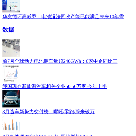
华友循环高威乔：电池湿法回收产能已能满足未来10年需
数据
前7月全球动力电池装车量超240GWh：6家中企同比三
我国现存新能源汽车相关企业50.56万家 今年上半
8月造车新势力交付榜：哪吒/零跑/蔚来破万