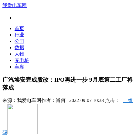
我爱电车网
首页
行业
公司
数据
人物
充电桩
车库
广汽埃安完成股改：IPO再进一步 9月底第二工厂将
落成
来源：
我爱电车网
作者：
肖何
2022-09-07 10:38 点击：
二维
码