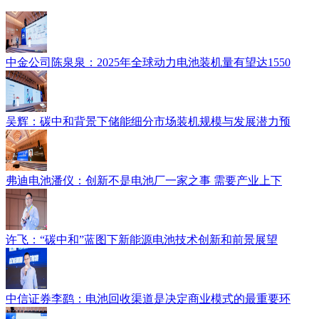
中金公司陈泉泉：2025年全球动力电池装机量有望达1550
吴辉：碳中和背景下储能细分市场装机规模与发展潜力预
弗迪电池潘仪：创新不是电池厂一家之事 需要产业上下
许飞：“碳中和”蓝图下新能源电池技术创新和前景展望
中信证券李鹞：电池回收渠道是决定商业模式的最重要环