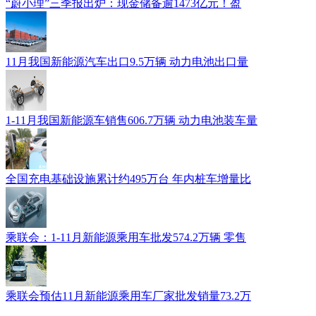
“蔚小理”三季报出炉：现金储备逾1473亿元！盈
11月我国新能源汽车出口9.5万辆 动力电池出口量
1-11月我国新能源车销售606.7万辆 动力电池装车量
全国充电基础设施累计约495万台 年内桩车增量比
乘联会：1-11月新能源乘用车批发574.2万辆 零售
乘联会预估11月新能源乘用车厂家批发销量73.2万