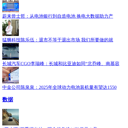
蔚来曾士哲：从电池银行到自造电池 换电大数据助力产
猛狮科技陈乐伍：退市不等于退出市场 我们所要做的就
长城汽车CGO李瑞峰：长城和比亚迪如同“北乔峰、南慕容
中金公司陈泉泉：2025年全球动力电池装机量有望达1550
数据