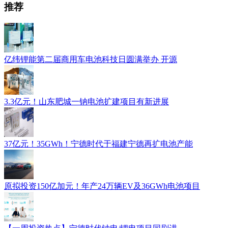
推荐
亿纬锂能第二届商用车电池科技日圆满举办 开源
3.3亿元！山东肥城一钠电池扩建项目有新进展
37亿元！35GWh！宁德时代于福建宁德再扩电池产能
原拟投资150亿加元！年产24万辆EV及36GWh电池项目