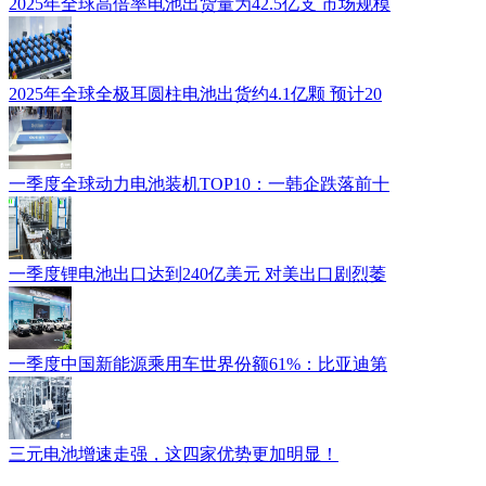
2025年全球高倍率电池出货量为42.5亿支 市场规模
2025年全球全极耳圆柱电池出货约4.1亿颗 预计20
一季度全球动力电池装机TOP10：一韩企跌落前十
一季度锂电池出口达到240亿美元 对美出口剧烈萎
一季度中国新能源乘用车世界份额61%：比亚迪第
三元电池增速走强，这四家优势更加明显！