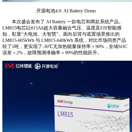
开源电池4.0: AI Battery Demo
本次盛会发布了 AI Battery 一款电芯和两款系统产品。
LM815电芯以815Ah超大容量融合气压、温度及EIS智能感
知，彰显“大电池、大智慧”。面向后背与底置场景推出的
LM815-605kWh 与 LM815-640kWh 系统，对比市场同类产品
轻了1吨，更实现了-30℃无加热能量保持率＞90%，全域SOC
误差＜2%，故障预测准确率＞99%的性能跃升。