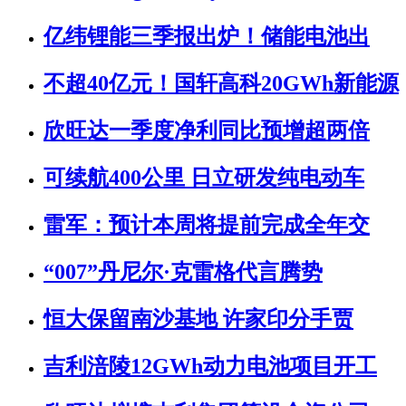
亿纬锂能三季报出炉！储能电池出
不超40亿元！国轩高科20GWh新能源
欣旺达一季度净利同比预增超两倍
可续航400公里 日立研发纯电动车
雷军：预计本周将提前完成全年交
“007”丹尼尔·克雷格代言腾势
恒大保留南沙基地 许家印分手贾
吉利涪陵12GWh动力电池项目开工