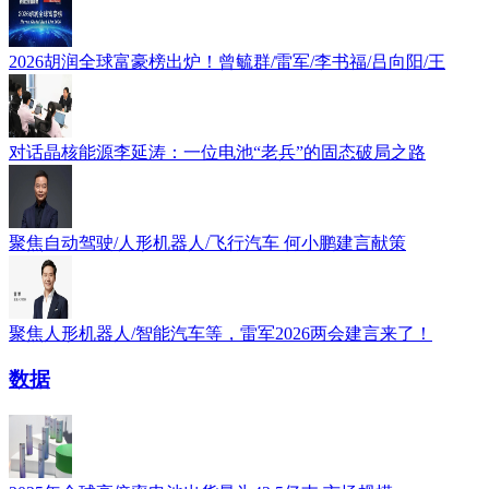
2026胡润全球富豪榜出炉！曾毓群/雷军/李书福/吕向阳/王
对话晶核能源李延涛：一位电池“老兵”的固态破局之路
聚焦自动驾驶/人形机器人/飞行汽车 何小鹏建言献策
聚焦人形机器人/智能汽车等，雷军2026两会建言来了！
数据