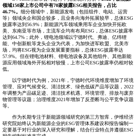
领域150家上市公司中有70家披露ESG相关报告，占比
46.7%。
细分领域中，新能源发电（包括组件、电站、运营
等）领域央企和国企较多，且业务向海外拓展较早，总体ESG
披露率达到56.9%；新能源汽车领域乘用车企业加快开拓欧
美、东南亚等市场，主流车企均有布局ESG，总体ESG披露率
达到64.7%；此外，锂电池领域以宁德时代、弗迪、亿纬锂
能、中创新航等龙头企业为代表，为加快进军欧盟、北美市
场，均将ESG视为企业发展重要指标，总体ESG披露率达
57.9%。但在锂电池材料、锂电池设备及其他组件、其他新能
源应用领域海外开拓相对较慢，上市公司ESG披露率仍相对较
低。
以宁德时代为例，2021年，宁德时代环境维度增加了环境
管理、应对气候变化、清洁技术、绿色低碳产品等议题，2022
年调整为产品碳足迹、清洁技术机遇、环境管理、排放与废弃
物管理等议题；治理维度2021年增加了反垄断与公平竞争议题
等。
作为长期专注于新能源领域研究的第三方智库，伊维经济
研究院始终认为新能源企业的ESG管理体系建设和报告编制一
定要基于对行业的深入研究和理解，结合行业特点并遵循ESG