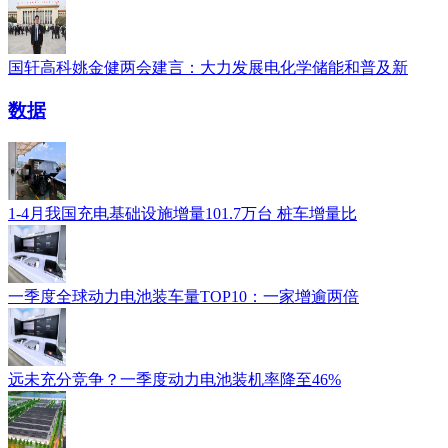
国轩高科姚金健两会建言：大力发展电化学储能和普及新
数据
1-4月我国充电基础设施增量101.7万台 桩车增量比
一季度全球动力电池装车量TOP10：一家增逾两倍
远未充分竞争？一季度动力电池装机率降至46%