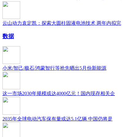
云山动力袁定凯：探索大圆柱固液电池技术 两年内拟完
数据
小米/智己/极石/鸿蒙智行等抢先晒出5月份新能源
这一市场2030年规模或达4000亿元！国内现存相关企
2035年全球电动汽车保有量或达5.1亿辆 中国仍将是