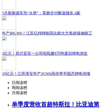
5月新能源车市“火拼”：零跑交付断崖领先 4家
年产80GWh！江苏亿纬锂能高比能大方形超级储能工
3亿元！四川宜宾一公司拟投建8万吨废旧锂电池生
10亿元！江苏淮安年产2GWh高倍率半固态锂电池项
日阅读榜
周阅读榜
月阅读榜
单季度营收首超特斯拉！比亚迪第