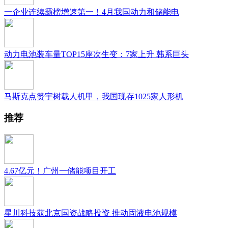
一企业连续霸榜增速第一！4月我国动力和储能电
动力电池装车量TOP15座次生变：7家上升 韩系巨头
马斯克点赞宇树载人机甲，我国现存1025家人形机
推荐
4.67亿元！广州一储能项目开工
星川科技获北京国资战略投资 推动固液电池规模