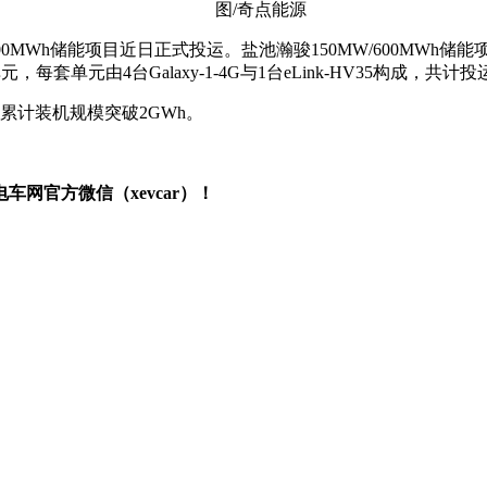
图/奇点能源
00MWh储能项目近日正式投运。盐池瀚骏150MW/600MW
，每套单元由4台Galaxy-1-4G与1台eLink-HV35构成，共计投运
累计装机规模突破2GWh。
网官方微信（xevcar）！