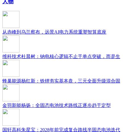
人物
从赤峰到乌兰察布，远景AI电力系统重塑智算底座
维科技术杜晨树：钠电核心逻辑不止于单点突破，而是生
蜂巢能源杨红新：铁锂夯实基本盘，三元全面升级混合固
金羽新能杨扬：全固态电池技术路线正逐步趋于定型
国轩高科朱星宝：2028年前完成复合路线半固态电池迭代