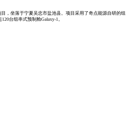
h储能项目，坐落于宁夏吴忠市盐池县。项目采用了奇点能源自研的组
120台组串式预制舱Galaxy-1。