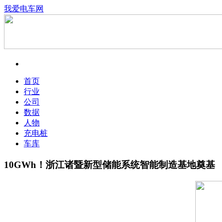
我爱电车网
首页
行业
公司
数据
人物
充电桩
车库
10GWh！浙江诸暨新型储能系统智能制造基地奠基