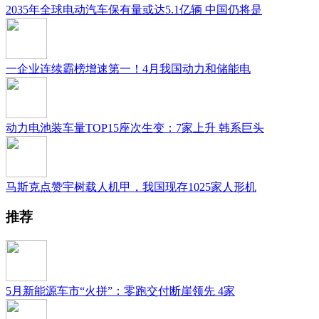
2035年全球电动汽车保有量或达5.1亿辆 中国仍将是
一企业连续霸榜增速第一！4月我国动力和储能电
动力电池装车量TOP15座次生变：7家上升 韩系巨头
马斯克点赞宇树载人机甲，我国现存1025家人形机
推荐
5月新能源车市“火拼”：零跑交付断崖领先 4家