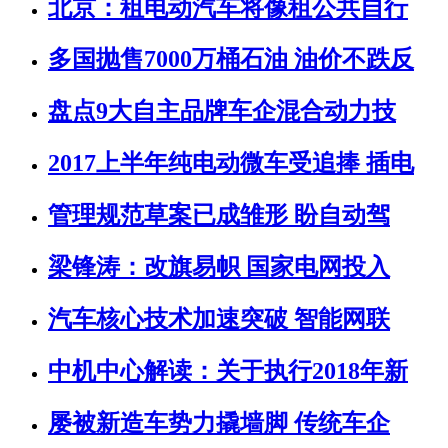
北京：租电动汽车将像租公共自行
多国抛售7000万桶石油 油价不跌反
盘点9大自主品牌车企混合动力技
2017上半年纯电动微车受追捧 插电
管理规范草案已成雏形 盼自动驾
梁锋涛：改旗易帜 国家电网投入
汽车核心技术加速突破 智能网联
中机中心解读：关于执行2018年新
屡被新造车势力撬墙脚 传统车企