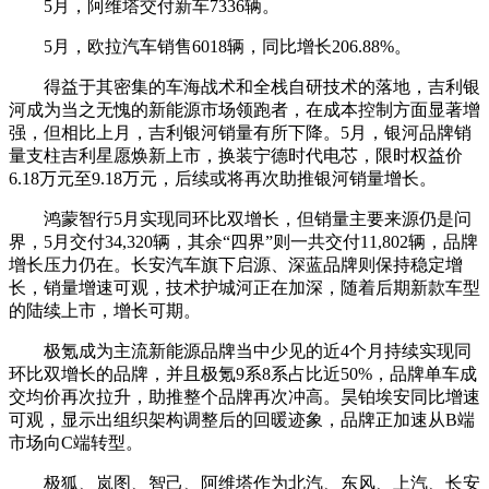
5月，阿维塔交付新车7336辆。
5月，欧拉汽车销售6018辆，同比增长206.88%。
得益于其密集的车海战术和全栈自研技术的落地，吉利银
河成为当之无愧的新能源市场领跑者，在成本控制方面显著增
强，但相比上月，吉利银河销量有所下降。5月，银河品牌销
量支柱吉利星愿焕新上市，换装宁德时代电芯，限时权益价
6.18万元至9.18万元，后续或将再次助推银河销量增长。
鸿蒙智行5月实现同环比双增长，但销量主要来源仍是问
界，5月交付34,320辆，其余“四界”则一共交付11,802辆，品牌
增长压力仍在。长安汽车旗下启源、深蓝品牌则保持稳定增
长，销量增速可观，技术护城河正在加深，随着后期新款车型
的陆续上市，增长可期。
极氪成为主流新能源品牌当中少见的近4个月持续实现同
环比双增长的品牌，并且极氪9系8系占比近50%，品牌单车成
交均价再次拉升，助推整个品牌再次冲高。昊铂埃安同比增速
可观，显示出组织架构调整后的回暖迹象，品牌正加速从B端
市场向C端转型。
极狐、岚图、智己、阿维塔作为北汽、东风、上汽、长安