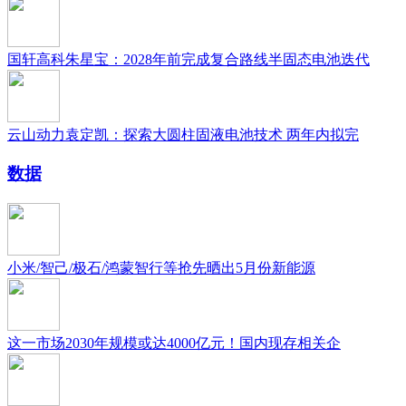
国轩高科朱星宝：2028年前完成复合路线半固态电池迭代
云山动力袁定凯：探索大圆柱固液电池技术 两年内拟完
数据
小米/智己/极石/鸿蒙智行等抢先晒出5月份新能源
这一市场2030年规模或达4000亿元！国内现存相关企