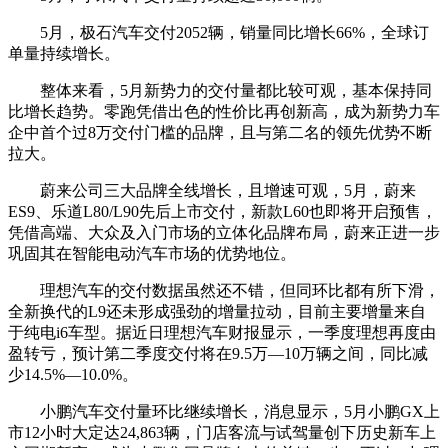
5月，极石汽车交付2052辆，销量同比增长66%，全球订
单量持续增长。
整体来看，5月新势力的交付量都比较可观，基本保持同
比增长趋势。零跑凭借出色的性价比再创新高，成为新势力车
企中首个过8万交付门槛的品牌，且与第二名的领先优势不断
拉大。
蔚来公司三大品牌全线增长，且增速可观，5月，蔚来
ES9、乐道L80/L90先后上市交付，新款L60也即将开启预售，
凭借高端、大众及入门市场的立体化品牌布局，蔚来正进一步
巩固其在智能电动汽车市场的优势地位。
理想汽车的交付数据虽然还不错，但同环比都有所下滑，
全新换代的L9还未形成强劲的增量拉动，目前主要增量来自
于纯电i6车型。据近日理想汽车财报显示，一季度理想再度由
盈转亏，预计第二季度交付将在9.5万—10万辆之间，同比减
少14.5%—10.0%。
小鹏汽车交付量环比继续增长，消息显示，5月小鹏GX上
市12小时大定达24,863辆，门店客流与试驾量创下历史新车上