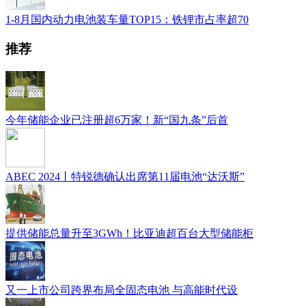
1-8月国内动力电池装车量TOP15：铁锂市占率超70
推荐
今年储能企业已注册超6万家！新“国九条”后首
ABEC 2024丨特锐德确认出席第11届电池“达沃斯”
提供储能总量升至3GWh！比亚迪超百台大型储能柜
又一上市公司跨界布局全固态电池 与高能时代设