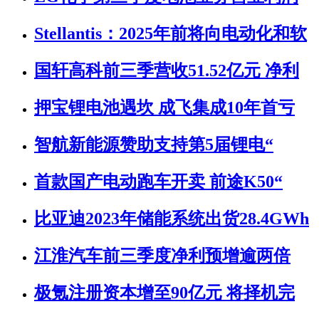
Stellantis：2025年前将向电动化和软
国轩高科前三季营收51.52亿元 净利
押宝锂电池遇坎 成飞集成10年首亏
智航新能源赞助支持第5届锂电“
首款国产电动跑车开卖 前途K50“
比亚迪2023年储能系统出货28.4GWh
江淮汽车前三季度净利预增逾两倍
极氪注册资本增至90亿元 将择机完