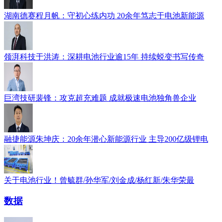
湖南德赛程月帆：守初心练内功 20余年笃志于电池新能源
领湃科技于洪涛：深耕电池行业逾15年 持续蜕变书写传奇
巨湾技研裴锋：攻克超充难题 成就极速电池独角兽企业
融捷能源朱坤庆：20余年潜心新能源行业 主导200亿级锂电
关于电池行业！曾毓群/孙华军/刘金成/杨红新/朱华荣最
数据