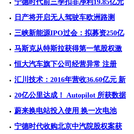
宁德时代前三季扣非净利19.85亿元
日产将开启无人驾驶车欧洲路测
三峡新能源IPO过会：拟募资250亿
马斯克从特斯拉获得第一笔股权激
恒大汽车旗下公司经营异常 注册
汇川技术：2016年营收36.60亿元 新
20亿公里达成！ Autopilot 所获数据
蔚来换电站投入使用 换一次电池
宁德时代收购北京中汽院股权案获