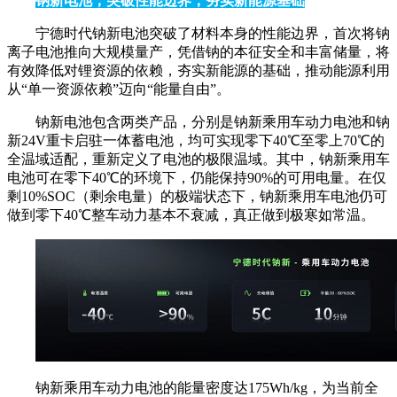
钠新电池，突破性能边界，夯实新能源基础
宁德时代钠新电池突破了材料本身的性能边界，首次将钠
离子电池推向大规模量产，凭借钠的本征安全和丰富储量，将
有效降低对锂资源的依赖，夯实新能源的基础，推动能源利用
从“单一资源依赖”迈向“能量自由”。
钠新电池包含两类产品，分别是钠新乘用车动力电池和钠
新24V重卡启驻一体蓄电池，均可实现零下40℃至零上70℃的
全温域适配，重新定义了电池的极限温域。其中，钠新乘用车
电池可在零下40℃的环境下，仍能保持90%的可用电量。在仅
剩10%SOC（剩余电量）的极端状态下，钠新乘用车电池仍可
做到零下40℃整车动力基本不衰减，真正做到极寒如常温。
钠新乘用车动力电池的能量密度达175Wh/kg，为当前全