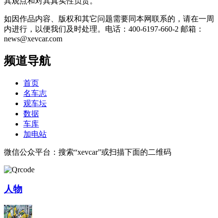
其观点和对其真实性负责。
如因作品内容、版权和其它问题需要同本网联系的，请在一周
内进行，以便我们及时处理。电话：400-6197-660-2 邮箱：
news@xevcar.com
频道导航
首页
名车志
观车坛
数据
车库
加电站
微信公众平台：搜索“xevcar”或扫描下面的二维码
人物