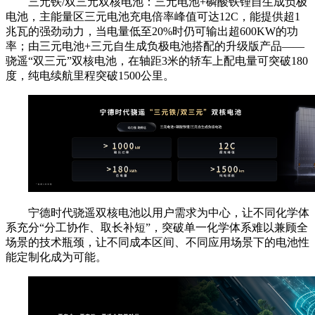
三元铁/双三元双核电池：三元电池+磷酸铁锂自生成负极
电池，主能量区三元电池充电倍率峰值可达12C，能提供超1
兆瓦的强劲动力，当电量低至20%时仍可输出超600KW的功
率；由三元电池+三元自生成负极电池搭配的升级版产品——
骁遥“双三元”双核电池，在轴距3米的轿车上配电量可突破180
度，纯电续航里程突破1500公里。
宁德时代骁遥双核电池以用户需求为中心，让不同化学体
系充分“分工协作、取长补短”，突破单一化学体系难以兼顾全
场景的技术瓶颈，让不同成本区间、不同应用场景下的电池性
能定制化成为可能。