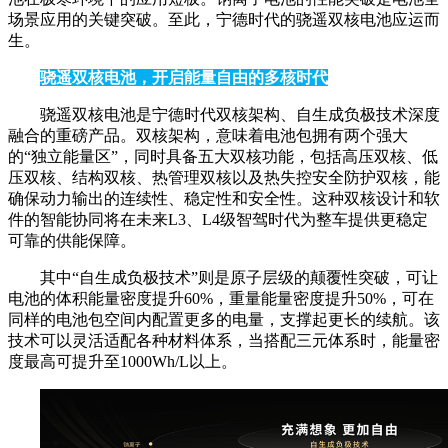
场景应用的关键突破。至此，宁德时代的骁遥双核电池应运而
生。
骁遥双核电池，开启能量自由的多核时代
骁遥双核电池是宁德时代双核架构、自生成负极技术深度
融合的重磅产品。双核架构，意味着电池包拥有两个强大
的“独立能量区”，同时具备五大双核功能，包括高压双核、低
压双核、结构双核、热管理双核以及热失控安全防护双核，能
确保动力输出的连续性、稳定性和安全性。这种双核设计和软
件的智能协同将在未来L3、L4级智驾时代为整车提供更稳定
可靠的供能保障。
其中“自生成负极技术”则是原子层级的颠覆性突破，可让
电池的体积能量密度提升60%，重量能量密度提升50%，可在
同样的电池包空间内配置更多的电量，支撑起更长的续航。该
技术可以灵活适配各种材料体系，当搭配三元体系时，能量密
度最高可提升至1000Wh/L以上。