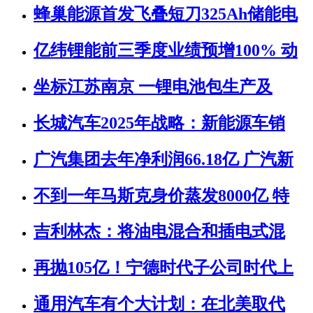
蜂巢能源首发飞叠短刀325Ah储能电
亿纬锂能前三季度业绩预增100% 动
坐标江苏南京 一锂电池包生产及
长城汽车2025年战略：新能源车销
广汽集团去年净利润66.18亿 广汽新
不到一年马斯克身价蒸发8000亿 特
吉利林杰：将油电混合和插电式混
再抛105亿！宁德时代子公司时代上
通用汽车有个大计划：在北美取代