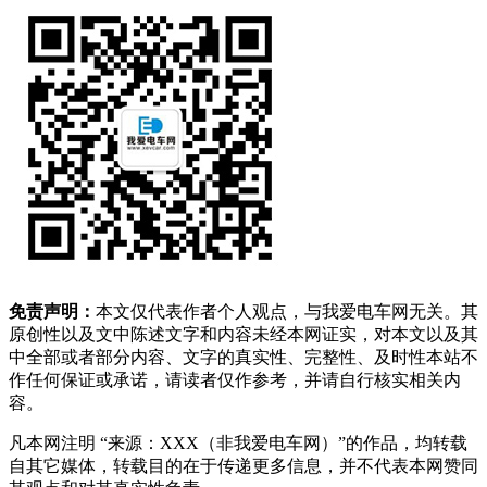
免责声明：
本文仅代表作者个人观点，与我爱电车网无关。其
原创性以及文中陈述文字和内容未经本网证实，对本文以及其
中全部或者部分内容、文字的真实性、完整性、及时性本站不
作任何保证或承诺，请读者仅作参考，并请自行核实相关内
容。
凡本网注明 “来源：XXX（非我爱电车网）”的作品，均转载
自其它媒体，转载目的在于传递更多信息，并不代表本网赞同