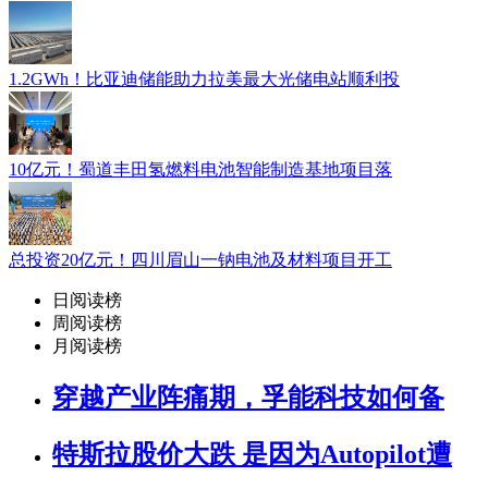
1.2GWh！比亚迪储能助力拉美最大光储电站顺利投
10亿元！蜀道丰田氢燃料电池智能制造基地项目落
总投资20亿元！四川眉山一钠电池及材料项目开工
日阅读榜
周阅读榜
月阅读榜
穿越产业阵痛期，孚能科技如何备
特斯拉股价大跌 是因为Autopilot遭