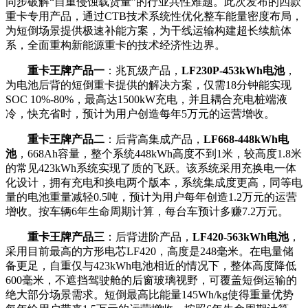
同步破解“自重侵蚀载货量”的行业共性难题。此次发布的四款
重卡专用产品，通过CTB技术系统性优化整车能量密度布局，
为短倒场景提供极速补能方案，为干线运输构建超长续航体
系，全面重构新能源重卡的技术经济性边界。
重卡王牌产品一
：兆瓦级产品，
LF230P-453kWh电池
，
为电池后背的短倒重卡提供的解决方案，仅需18分钟能实现
SOC 10%-80%，最高达1500kW充电，并且耦合充电桩端液
冷，快充省时，预计为用户创造每年5万元的运营增收。
重卡王牌产品二
：后背高集成产品，
LF668-448kWh电
池
，668Ah容量，整个系统448kWh高度不到1米，较高度1.8米
的常见423kWh系统实现了质的飞跃。该系统采用充换电一体
化设计，拥有充电和换电两个版本，系统集成度更高，同等电
量的电池重量减轻0.5吨，预计为用户每年创造1.2万元的运营
增收。按车辆6年生命周期计算，每台车预计多赚7.2万元。
重卡王牌产品三
：后背进阶产品，
LF420-563kWh电池
，
采用目前最高的方形电芯LF420，高度是248毫米。在电量储
备更足，自重仅与423kWh电池相近的情况下，整体高度降低
600毫米，不遮挡驾驶舱的后窗玻璃视野，可覆盖短倒运输的
绝大部分场景需求。短倒最高比能量145Wh/kg使得重量优势