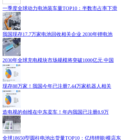
一季度全球动力电池装车量TOP10：半数市占率下滑
我国现存17.7万家电池回收相关企业 2030年锂电池
2030年全球充电模块市场规模将突破1000亿元 中国
现存88万家！我国今年已注册7.44万家机器人相关
造电视的创维在中东卖车！年内我国已注册8.9万
全球18650型圆柱电池出货量TOP10：亿纬锂能/横店东