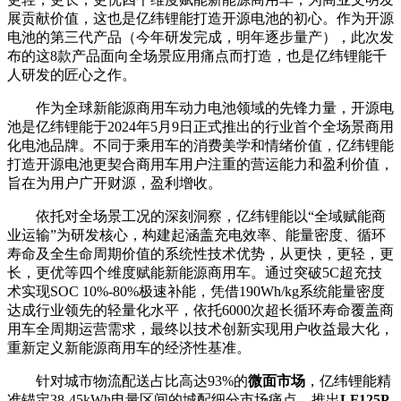
展贡献价值，这也是亿纬锂能打造开源电池的初心。作为开源
电池的第三代产品（今年研发完成，明年逐步量产），此次发
布的这8款产品面向全场景应用痛点而打造，也是亿纬锂能千
人研发的匠心之作。
作为全球新能源商用车动力电池领域的先锋力量，开源电
池是亿纬锂能于2024年5月9日正式推出的行业首个全场景商用
化电池品牌。不同于乘用车的消费美学和情绪价值，亿纬锂能
打造开源电池更契合商用车用户注重的营运能力和盈利价值，
旨在为用户广开财源，盈利增收。
依托对全场景工况的深刻洞察，亿纬锂能以“全域赋能商
业运输”为研发核心，构建起涵盖充电效率、能量密度、循环
寿命及全生命周期价值的系统性技术优势，从更快，更轻，更
长，更优等四个维度赋能新能源商用车。通过突破5C超充技
术实现SOC 10%-80%极速补能，凭借190Wh/kg系统能量密度
达成行业领先的轻量化水平，依托6000次超长循环寿命覆盖商
用车全周期运营需求，最终以技术创新实现用户收益最大化，
重新定义新能源商用车的经济性基准。
针对城市物流配送占比高达93%的
微面市场
，亿纬锂能精
准锚定38-45kWh电量区间的城配细分市场痛点，推出
LF125P-