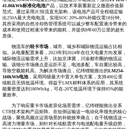
41.86kWh标准化电池
产品，以技术革新重新定义微面价值新
范式。通过采用2C恒流直充架构，该电池产品可全程稳定输
出250A最大充电电流，实现SOC 20%-80%补能仅需18分钟。
其所采用的自然冷却热管理系统可以减少整车配置液冷带来的
成本和使用过程液冷带来的能耗，并提供8年60万公里的超长
质保。
物流车的
轻卡市场
，城市、城乡和城际物流运输占比相
似。从电量配置来看，2023年到2024年在往大电量方向发展，
城际物流运输需求上升，比如京津冀，川渝都市圈的物流运
输。该细分市场痛点是运距不足，电池多配，车自重比较高，
导致空载能耗高。为解决市场痛点，亿纬锂能推出的
LM254-
160kWh电池
，采用同级最大中置大单包方案，支持400公里
续航且无惧低温环境。得益于LMX材料体系的应用，其系统
能量密度达到180Wh/kg，可在-20℃低温环境下保持85%的能
量效率。
为了响应重卡市场差异化场景需求，亿纬锂能推出全系
CTB技术架构产品矩阵。在短倒运输这一电动化率领先的核心
战场，聚焦高频次运营场景的补能效率痛点；在干线物流这一
高潜力增量市场，则针对长续航需求与电池配电量升级趋势，