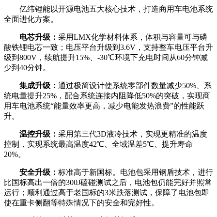
亿纬锂能以开源电池五大核心技术，打造商用车电池系统
全面进化方案。
电芯升级：
采用LMX化学材料体系，体积与容量可与磷
酸铁锂电芯一致；电压平台升级到3.6V，支持整车电压平台升
级到800V，续航提升15%、-30℃环境下充电时间从60分钟减
少到40分钟。
集成升级：
通过极简设计使系统零部件数量减少50%、系
统电量提升25%，配合系统连接内阻降低50%的突破，实现商
用车电池系统“能量效率更高，减少电能发热浪费”的性能跃
升。
温控升级：
采用第三代3D液冷技术，实现更精准的温度
控制，实现系统最高温度42℃、全域温差5℃、提升寿命
20%。
安全升级：
标准高于新国标。电池包采用钢盾技术，进行
比国标高出一倍的300J磕碰测试之后，电池包仍能完好并照常
运行；顺利通过高于老国标的3米跌落测试，保障了电池包即
使在重卡侧翻等特殊情况下的安全和完好性。