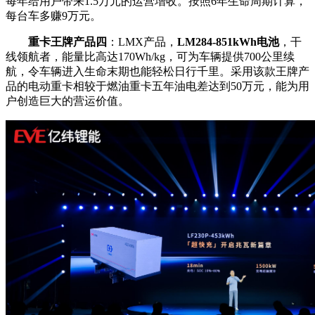
每年给用户带来1.5万元的运营增收。按照6年生命周期计算，
每台车多赚9万元。
重卡王牌产品四
：LMX产品，
LM284-851kWh电池
，干
线领航者，能量比高达170Wh/kg，可为车辆提供700公里续
航，令车辆进入生命末期也能轻松日行千里。采用该款王牌产
品的电动重卡相较于燃油重卡五年油电差达到50万元，能为用
户创造巨大的营运价值。