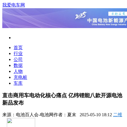
我爱电车网
首页
行业
公司
数据
人物
充电桩
车库
直击商用车电动化核心痛点 亿纬锂能八款开源电池
新品发布
来源：
电池百人会-电池网
作者：
夏末
2025-05-10 18:12
二维