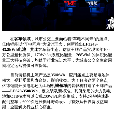
在
客车领域
，城市公交主要面临着“车电不同寿”的痛点。
亿纬锂能以“车电同寿”为设计理念，创新推出
LF324S-
43.8kWh电池
，共建客车新生态。这款王牌产品实现10年100
万公里超长质保、170Wh/kg系统比能量、268Wh/L的体积比能
量三大科技突破，均处于行业先进水平，为城市公交全生命周
期稳定运营提供可靠保障。
目前装载机主流产品是350kWh，应用痛点主要是电池体
积大、视野受限和寿命短、影响收益。为了解决这两个痛点，
亿纬锂能开源电池还为
工程机械领域
的装载机打造了王牌产品
——
LF628-350kWh
，定义装载新标准。其所采用的大方形电
池和CTB技术可以实现200Wh/L的高集成，支持2分钟快速装
配到整车，6000次超长循环寿命设计可有效延长设备收益周
期，全面解决行业核心痛点。