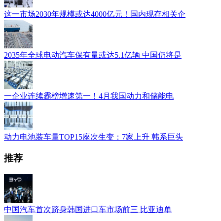
这一市场2030年规模或达4000亿元！国内现存相关企
2035年全球电动汽车保有量或达5.1亿辆 中国仍将是
一企业连续霸榜增速第一！4月我国动力和储能电
动力电池装车量TOP15座次生变：7家上升 韩系巨头
推荐
中国汽车首次跻身韩国进口车市场前三 比亚迪单