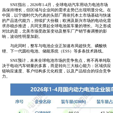
SNE指出，2026年1-4月，全球电动汽车用动力电池市场
虽保持增长，但区域与企业间的需求走势已出现明显分化。在
中国，以宁德时代为代表的头部厂商依托本土市场基础与快速
的产品迭代能力，持续扩大份额；欧洲及新兴市场的电动化需
求亦稳步推进，共同支撑起全球电池装车量的增长。与之形成
对比的是，北美市场受政策变动及整车厂产销节奏调整的影
响，波动性明显加剧。
与此同时，整车与电池企业正加速布局超快充、磷酸铁
锂、下一代圆柱电池、储能系统（ESS）等多条技术路线。
SNE预计，未来全球电池市场的竞争焦点，将不再单纯取
决于电动汽车销量的多寡，而是转向三大核心能力：区域供应
链响应速度、客户结构多元化程度，以及产品组合的综合竞争
力。