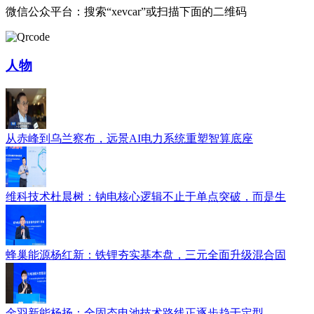
微信公众平台：搜索“xevcar”或扫描下面的二维码
人物
从赤峰到乌兰察布，远景AI电力系统重塑智算底座
维科技术杜晨树：钠电核心逻辑不止于单点突破，而是生
蜂巢能源杨红新：铁锂夯实基本盘，三元全面升级混合固
金羽新能杨扬：全固态电池技术路线正逐步趋于定型