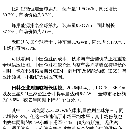
亿纬锂能位居全球第八，装车量11.5GWh，同比增长
30.3%，市场份额为3.3%。
蜂巢能源排名全球第九，装车量9.3GWh，同比增长
37.2%，市场份额为2.6%。
欣旺达位居全球第十，装车量8.7GWh，同比增长17.6%，
市场份额为2.5%。
可以看到，中国企业的成本、技术与产业链优势正在重塑
全球供应版图。中国企业在依托国内整车客户基础保持增长的
同时，也在积极拓展海外OEM、商用车及储能系统（ESS）等
应用领域，不断扩大供应范围。
日韩企业则面临增长困境
。2026年1-4月，LGES、SK On
以及三星SDI三家企业合计装车量达到38GWh，全球市场份额
为15.6%，较去年同期下降2.1个百分点。
其中，LG新能源以32.0GWh的装机量位列全球第三，同
比增长8.3%。但这一增速低于市场平均水平，其市场份额也
由去年同期的9.5%小幅下滑至9.1%。作为特斯拉、现代汽
车、通用汽车、大众汽车等全球主流车企的核心电池供应商，