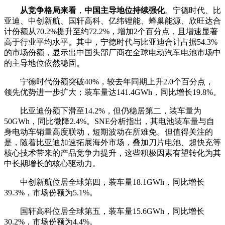
从竞争格局来看
，
中国主导地位持续强化
。宁德时代、比
亚迪、中创新航、国轩高科、亿纬锂能、蜂巢能源、欣旺达合
计份额从70.2%提升至约72.2%，增加2个百分点，且增速显著
高于行业平均水平。其中，宁德时代与比亚迪合计占据54.3%
的市场份额，显示出中国头部厂商在全球电动汽车电池市场中
的主导地位依然稳固。
宁德时代份额突破40%，较去年同期上升2.0个百分点，
领先优势进一步扩大；装车量达141.4GWh，同比增长19.8%。
比亚迪份额下滑至14.2%，但仍稳居第二，装车量为
50GWh，同比微降2.4%。SNE分析指出，其电池装车量与自
身电动车销量高度联动，短期波动在所难免。但值得关注的
是，随着比亚迪加速拓展海外市场，叠加刀片电池、超快充等
核心技术带来的产品竞争力提升，这些积极因素有望转化为其
中长期增长的核心驱动力。
中创新航位居全球第四，装车量18.1GWh，同比增长
39.3%，市场份额为5.1%。
国轩高科位居全球第五，装车量15.6GWh，同比增长
30.2%，市场份额为4.4%。