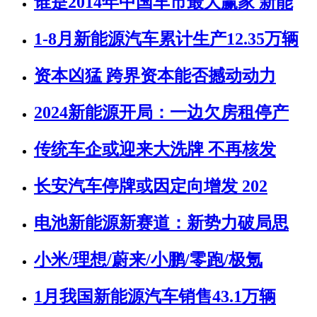
谁是2014年中国车市最大赢家 新能
1-8月新能源汽车累计生产12.35万辆
资本凶猛 跨界资本能否撼动动力
2024新能源开局：一边欠房租停产
传统车企或迎来大洗牌 不再核发
长安汽车停牌或因定向增发 202
电池新能源新赛道：新势力破局思
小米/理想/蔚来/小鹏/零跑/极氪
1月我国新能源汽车销售43.1万辆