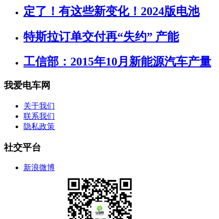
定了！有这些新变化！2024版电池
特斯拉订单交付再“失约” 产能
工信部：2015年10月新能源汽车产量
我爱电车网
关于我们
联系我们
隐私政策
社交平台
新浪微博