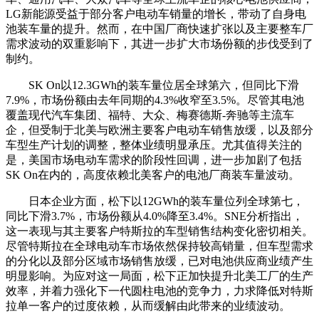
LG新能源受益于部分客户电动车销量的增长，带动了自身电
池装车量的提升。然而，在中国厂商快速扩张以及主要整车厂
需求波动的双重影响下，其进一步扩大市场份额的步伐受到了
制约。
SK On以12.3GWh的装车量位居全球第六，但同比下滑
7.9%，市场份额由去年同期的4.3%收窄至3.5%。尽管其电池
覆盖现代汽车集团、福特、大众、梅赛德斯-奔驰等主流车
企，但受制于北美与欧洲主要客户电动车销售放缓，以及部分
车型生产计划的调整，整体业绩明显承压。尤其值得关注的
是，美国市场电动车需求的阶段性回调，进一步加剧了包括
SK On在内的，高度依赖北美客户的电池厂商装车量波动。
日本企业方面，松下以12GWh的装车量位列全球第七，
同比下滑3.7%，市场份额从4.0%降至3.4%。SNE分析指出，
这一表现与其主要客户特斯拉的车型销售结构变化密切相关。
尽管特斯拉在全球电动车市场依然保持较高销量，但车型需求
的分化以及部分区域市场销售放缓，已对电池供应商业绩产生
明显影响。为应对这一局面，松下正加快提升北美工厂的生产
效率，并着力强化下一代圆柱电池的竞争力，力求降低对特斯
拉单一客户的过度依赖，从而缓解由此带来的业绩波动。