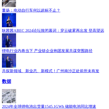
董扬：电动自行车何以超标不止？
耿茜茜ABEC 2024论坛致闭幕词：穿云破雾再出发 登高望远
锂电行业内卷当下 产业链企业抱团发展共谋突围路径
共探新领域、新业态、新模式！广州南沙正处前所未有发
数据
2024年全球锂电池出货量1545.1GWh 储能电池同比增速