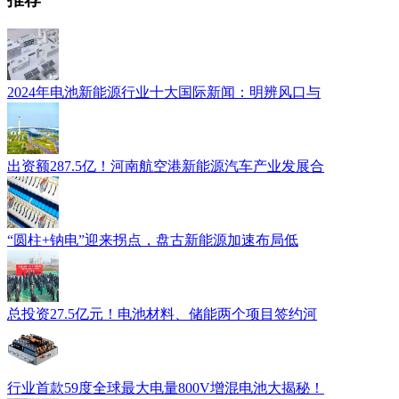
2024年电池新能源行业十大国际新闻：明辨风口与
出资额287.5亿！河南航空港新能源汽车产业发展合
“圆柱+钠电”迎来拐点，盘古新能源加速布局低
总投资27.5亿元！电池材料、储能两个项目签约河
行业首款59度全球最大电量800V增混电池大揭秘！