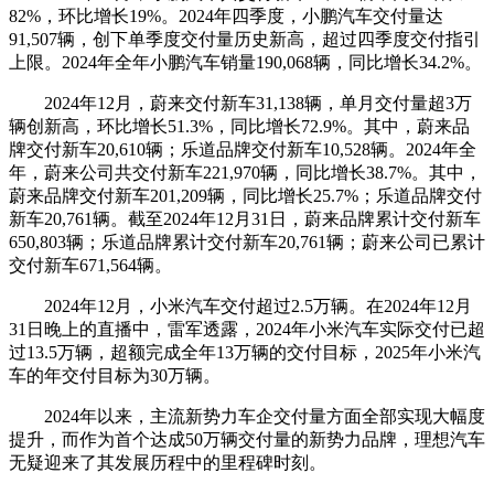
82%，环比增长19%。2024年四季度，小鹏汽车交付量达
91,507辆，创下单季度交付量历史新高，超过四季度交付指引
上限。2024年全年小鹏汽车销量190,068辆，同比增长34.2%。
2024年12月，蔚来交付新车31,138辆，单月交付量超3万
辆创新高，环比增长51.3%，同比增长72.9%。其中，蔚来品
牌交付新车20,610辆；乐道品牌交付新车10,528辆。
2024年全
年，蔚来公司共交付新车221,970辆，同比增长38.7%。其中，
蔚来品牌交付新车201,209辆，同比增长25.7%；乐道品牌交付
新车20,761辆。截至2024年12月31日，蔚来品牌累计交付新车
650,803辆；乐道品牌累计交付新车20,761辆；蔚来公司已累计
交付新车671,564辆。
2024年12月，小米汽车交付超过2.5万辆。在2024年12月
31日晚上的直播中，雷军透露，2024年小米汽车实际交付已超
过13.5万辆，超额完成全年13万辆的交付目标，2025年小米汽
车的年交付目标为30万辆。
2024年以来，主流新势力车企交付量方面全部实现大幅度
提升，而作为首个达成50万辆交付量的新势力品牌，理想汽车
无疑迎来了其发展历程中的里程碑时刻。