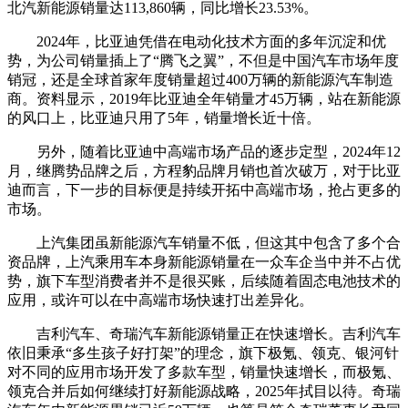
北汽新能源销量达113,860辆，同比增长23.53%。
2024年，比亚迪凭借在电动化技术方面的多年沉淀和优
势，为公司销量插上了“腾飞之翼”，不但是中国汽车市场年度
销冠，还是全球首家年度销量超过400万辆的新能源汽车制造
商。资料显示，2019年比亚迪全年销量才45万辆，站在新能源
的风口上，比亚迪只用了5年，销量增长近十倍。
另外，随着比亚迪中高端市场产品的逐步定型，2024年12
月，继腾势品牌之后，方程豹品牌月销也首次破万，对于比亚
迪而言，下一步的目标便是持续开拓中高端市场，抢占更多的
市场。
上汽集团虽新能源汽车销量不低，但这其中包含了多个合
资品牌，上汽乘用车本身新能源销量在一众车企当中并不占优
势，旗下车型消费者并不是很买账，后续随着固态电池技术的
应用，或许可以在中高端市场快速打出差异化。
吉利汽车、奇瑞汽车新能源销量正在快速增长。吉利汽车
依旧秉承“多生孩子好打架”的理念，旗下极氪、领克、银河针
对不同的应用市场开发了多款车型，销量快速增长，而极氪、
领克合并后如何继续打好新能源战略，2025年拭目以待。
奇瑞