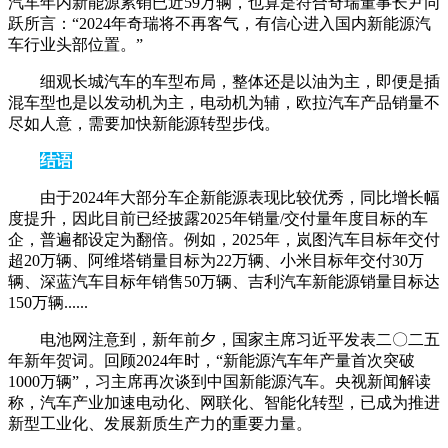
汽车年内新能源累销已近59万辆，也算是符合奇瑞董事长尹同
跃所言：“2024年奇瑞将不再客气，有信心进入国内新能源汽
车行业头部位置。”
细观长城汽车的车型布局，整体还是以油为主，即便是插
混车型也是以发动机为主，电动机为辅，欧拉汽车产品销量不
尽如人意，需要加快新能源转型步伐。
结语
由于2024年大部分车企新能源表现比较优秀，同比增长幅
度提升，因此目前已经披露2025年销量/交付量年度目标的车
企，普遍都设定为翻倍。
例如，2025年，岚图汽车目标年交付
超20万辆、阿维塔销量目标为22万辆、小米目标年交付30万
辆、深蓝汽车目标年销售50万辆、吉利汽车新能源销量目标达
150万辆......
电池网注意到，新年前夕，国家主席习近平发表二〇二五
年新年贺词。回顾2024年时，“新能源汽车年产量首次突破
1000万辆”，习主席再次谈到中国新能源汽车。
央视新闻解读
称，汽车产业加速电动化、网联化、智能化转型，已成为推进
新型工业化、发展新质生产力的重要力量。