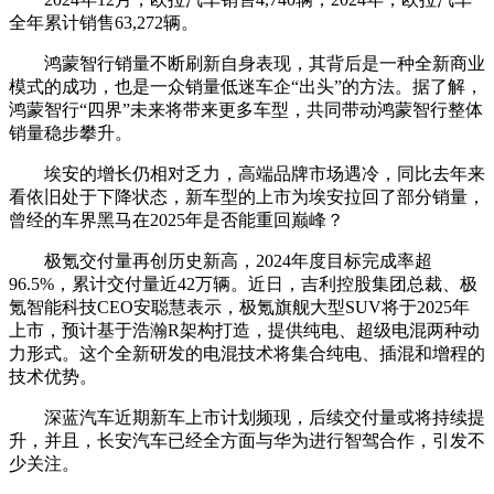
全年累计销售63,272辆。
鸿蒙智行销量不断刷新自身表现，其背后是一种全新商业
模式的成功，也是一众销量低迷车企“出头”的方法。据了解，
鸿蒙智行“四界”未来将带来更多车型，共同带动鸿蒙智行整体
销量稳步攀升。
埃安的增长仍相对乏力，高端品牌市场遇冷，同比去年来
看依旧处于下降状态，新车型的上市为埃安拉回了部分销量，
曾经的车界黑马在2025年是否能重回巅峰？
极氪交付量再创历史新高，2024年度目标完成率超
96.5%，累计交付量近42万辆。近日，吉利控股集团总裁、极
氪智能科技CEO安聪慧表示，极氪旗舰大型SUV将于2025年
上市，预计基于浩瀚R架构打造，提供纯电、超级电混两种动
力形式。这个全新研发的电混技术将集合纯电、插混和增程的
技术优势。
深蓝汽车近期新车上市计划频现，后续交付量或将持续提
升，并且，长安汽车已经全方面与华为进行智驾合作，引发不
少关注。