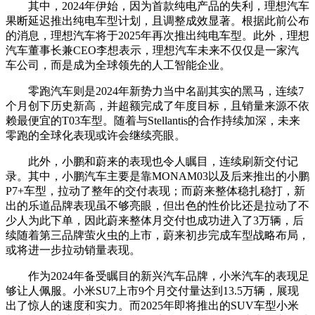
其中，2024年伊始，因为首款纯电产品的失利，理想汽车
果断延迟推出纯电车型计划，且调整成效显著。根据此前公布
的消息，理想汽车将于2025年再次推出纯电车型。此外，理想
汽车董事长兼CEO李想表示，理想汽车未来不仅仅是一家汽
车公司，而是成为全球领先的人工智能企业。
零跑汽车则是2024年新势力当中名副其实的黑马，连续7
个月创下历史新高，并超额完成了年度目标，且销量来源不依
赖最便宜的T03车型。随着与Stellantis的合作持续加深，未来
零跑的全球化表现或许会继续亮眼。
此外，小鹏和蔚来的表现也令人瞩目，连续刷新交付记
录。其中，小鹏汽车主要是靠MONAM03以及后来推出的小鹏
P7+车型，拉动了整年的交付表现；而蔚来整体稳扎稳打，新
出的乐道品牌表现虽不够亮眼，但出色的性价比还是拉动了不
少人为此下单，因此蔚来整体月交付也成功进入了3万辆，后
续随着第三品牌萤火虫的上市，蔚来初步完成车型战略布局，
或将进一步拉动销量表现。
作为2024年备受瞩目的新兴汽车品牌，小米汽车的表现足
够让人佩服。小米SU7上市9个月交付量达到13.5万辆，展现
出了惊人的速度和实力。而2025年即将推出的SUV车型小米